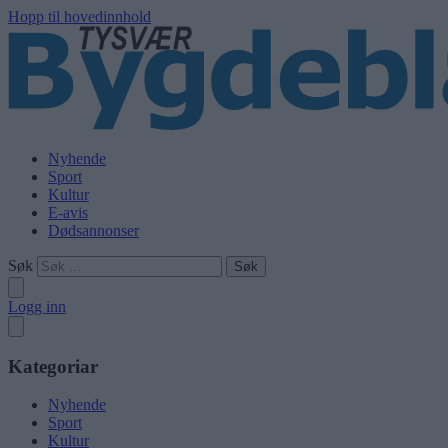
Hopp til hovedinnhold
Nyhende
Sport
Kultur
E-avis
Dødsannonser
Søk
Logg inn
Kategoriar
Nyhende
Sport
Kultur