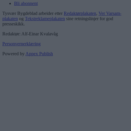
Bli abonnent
Tysvær Bygdeblad arbeider etter
Redaktørplakaten
,
Ver Varsam-
plakaten
og
Tekstreklameplakaten
sine retningslinjer for god
presseskikk.
Redaktør: Alf-Einar Kvalavåg
Personvernerklæring
Powered by
Appex Publish