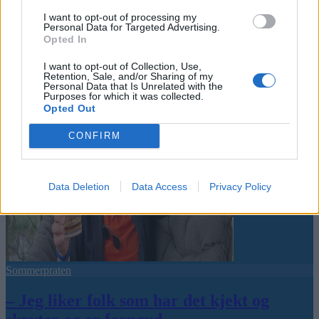
Nokon må sove dårleg om natta
I want to opt-out of processing my
Personal Data for Targeted Advertising.
Opted In
Abonnement
I want to opt-out of Collection, Use,
Retention, Sale, and/or Sharing of my
Personal Data that Is Unrelated with the
Purposes for which it was collected.
Opted Out
CONFIRM
Data Deletion
Data Access
Privacy Policy
Sommerpraten
– Jeg liker folk som har det kjekt og