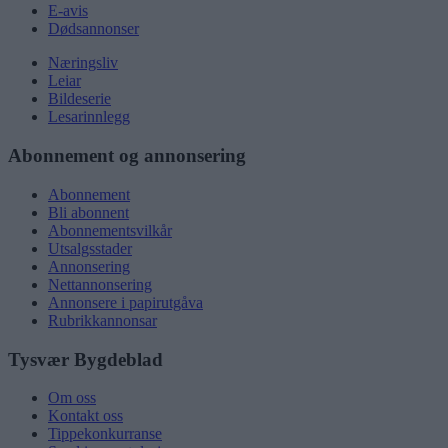
E-avis
Dødsannonser
Næringsliv
Leiar
Bildeserie
Lesarinnlegg
Abonnement og annonsering
Abonnement
Bli abonnent
Abonnementsvilkår
Utsalgsstader
Annonsering
Nettannonsering
Annonsere i papirutgåva
Rubrikkannonsar
Tysvær Bygdeblad
Om oss
Kontakt oss
Tippekonkurranse