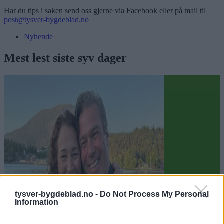
Har du tips i saken send oss gjerne via Facebook eller på mail til
post@tysver-bygdeblad.no
Nyhende
Mest lest siste syv dager
tysver-bygdeblad.no -
Do Not Process My Personal
Information