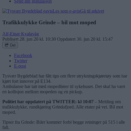
Send inn gratulasjon
Les som e-avis
Gå til arkivet
Trafikkulykke Grinde – bil mot moped
Alf-Einar Kvalavåg
Publisert
28. jun 20 kl. 10:30
Oppdatert
30. jun 20 kl. 15:47
Del
Facebook
Twitter
E-post
Tysvær Bygdeblad har fått tips om flere utrykningskjøretøy som har
kjørt fort innover på E134.
Ambulanse har tatt med mopedfører til sykehuset. Det skal ha vært
en kollisjon mellom mopeden og en pickup.
Politiet har oppdatert på TWITTER: kl 10:07
– Melding om
trafikkulykke, rundkjøring Grindafjord. Alle etater på vei. Bil mot
moped.
Tipser fra Grinde: Biler kommer forbi begge retninger på 515 i alle
fall.