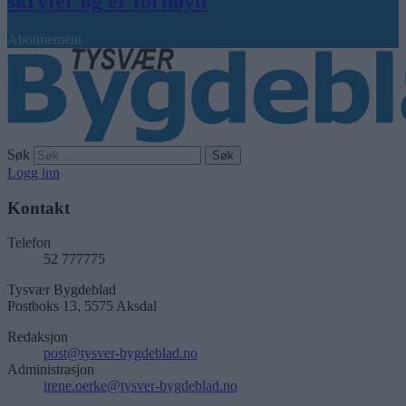
skryter og er fornøyd
Abonnement
Søk
Logg inn
Kontakt
Telefon
52 777775
Tysvær Bygdeblad
Postboks 13, 5575 Aksdal
Redaksjon
post@tysver-bygdeblad.no
Administrasjon
irene.oerke@tysver-bygdeblad.no