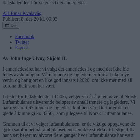
flakskalender. I år velger vi det annerledes.
Alf-Einar Kvalavåg
Publisert
8. des 20 kl. 09:03
Del
Facebook
Twitter
E-post
Av John Inge Ulvøy, Skjold IL
I annerledesåret har vi valgt det annerledes i og med det ikke ble
felles avslutningen. Våre trenere og lagledere er fortsatt like mye
verdt, og har gjort en like god innsats i 2020, om ikke mer med all
korona tiltak som har vært.
I stedet for flakskalender til 50kr, velger vi i år å gi en gave til Norsk
Luftambulanse tilsvarende beløpet av antall trenere og lagledere. Vi
har registrert 67 trener og lagleder i klubben vår. Derfor er det en
glede å kunne gi kr. 3350,- som julegave til Norsk Luftambulanse.
Grunnen til at vi velger luftambulansen, er de viktige oppgavene de
gjør i samfunnet når ambulansetjenesten ikke strekker til. Skjold IL
har vært berørt av alvoret flere ganger hvor luftambulanse har vært