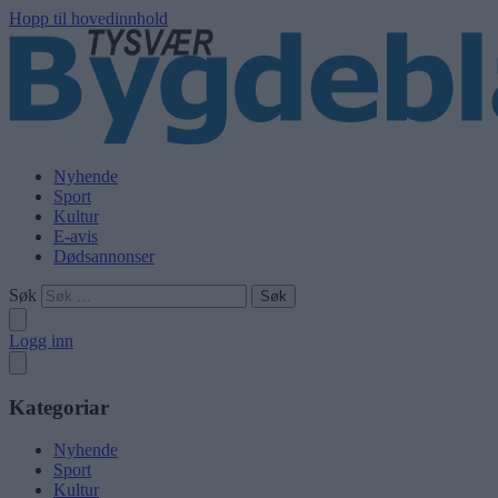
Hopp til hovedinnhold
Nyhende
Sport
Kultur
E-avis
Dødsannonser
Søk
Logg inn
Kategoriar
Nyhende
Sport
Kultur