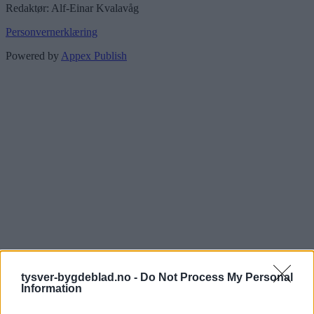
Redaktør: Alf-Einar Kvalavåg
Personvernerklæring
Powered by
Appex Publish
tysver-bygdeblad.no -
Do Not Process My Personal
Information