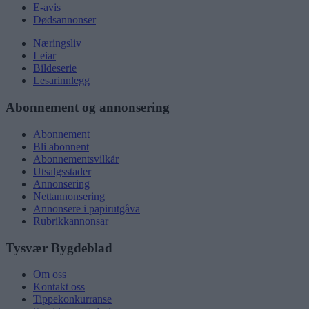
E-avis
Dødsannonser
Næringsliv
Leiar
Bildeserie
Lesarinnlegg
Abonnement og annonsering
Abonnement
Bli abonnent
Abonnementsvilkår
Utsalgsstader
Annonsering
Nettannonsering
Annonsere i papirutgåva
Rubrikkannonsar
Tysvær Bygdeblad
Om oss
Kontakt oss
Tippekonkurranse