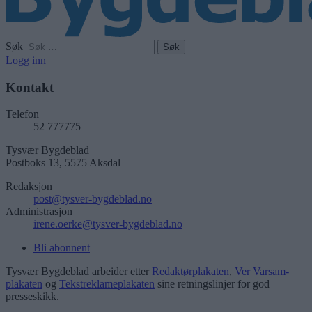
Søk
Logg inn
Kontakt
Telefon
52 777775
Tysvær Bygdeblad
Postboks 13, 5575 Aksdal
Redaksjon
post@tysver-bygdeblad.no
Administrasjon
irene.oerke@tysver-bygdeblad.no
Bli abonnent
Tysvær Bygdeblad arbeider etter
Redaktørplakaten
,
Ver Varsam-
plakaten
og
Tekstreklameplakaten
sine retningslinjer for god
presseskikk.