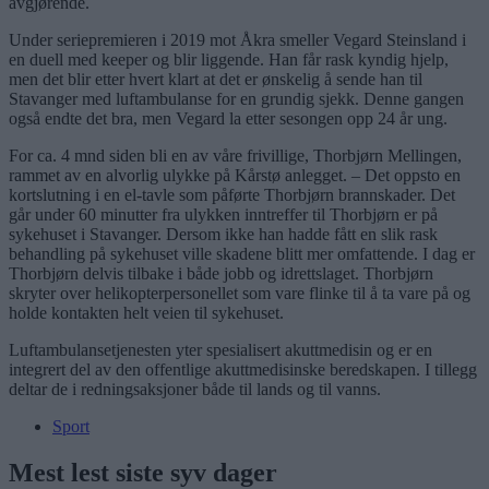
avgjørende.
Under seriepremieren i 2019 mot Åkra smeller Vegard Steinsland i
en duell med keeper og blir liggende. Han får rask kyndig hjelp,
men det blir etter hvert klart at det er ønskelig å sende han til
Stavanger med luftambulanse for en grundig sjekk. Denne gangen
også endte det bra, men Vegard la etter sesongen opp 24 år ung.
For ca. 4 mnd siden bli en av våre frivillige, Thorbjørn Mellingen,
rammet av en alvorlig ulykke på Kårstø anlegget. – Det oppsto en
kortslutning i en el-tavle som påførte Thorbjørn brannskader. Det
går under 60 minutter fra ulykken inntreffer til Thorbjørn er på
sykehuset i Stavanger. Dersom ikke han hadde fått en slik rask
behandling på sykehuset ville skadene blitt mer omfattende. I dag er
Thorbjørn delvis tilbake i både jobb og idrettslaget. Thorbjørn
skryter over helikopterpersonellet som vare flinke til å ta vare på og
holde kontakten helt veien til sykehuset.
Luftambulansetjenesten yter spesialisert akuttmedisin og er en
integrert del av den offentlige akuttmedisinske beredskapen. I tillegg
deltar de i redningsaksjoner både til lands og til vanns.
Sport
Mest lest siste syv dager