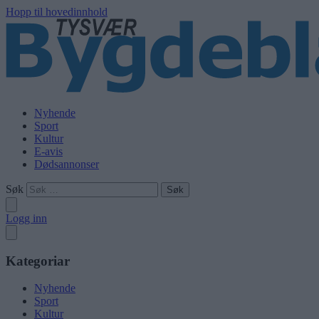
Hopp til hovedinnhold
Nyhende
Sport
Kultur
E-avis
Dødsannonser
Søk
Logg inn
Kategoriar
Nyhende
Sport
Kultur