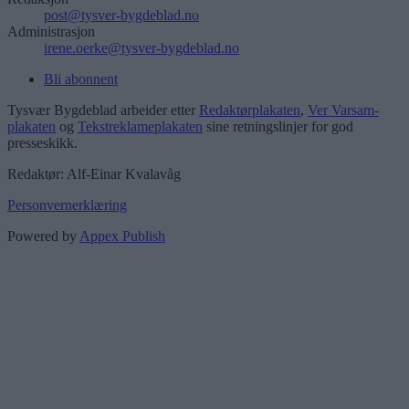
post@tysver-bygdeblad.no
Administrasjon
irene.oerke@tysver-bygdeblad.no
Bli abonnent
Tysvær Bygdeblad arbeider etter
Redaktørplakaten
,
Ver Varsam-
plakaten
og
Tekstreklameplakaten
sine retningslinjer for god
presseskikk.
Redaktør: Alf-Einar Kvalavåg
Personvernerklæring
Powered by
Appex Publish