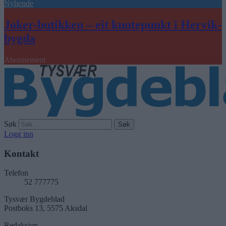
Nyhende
Joker-butikken – eit knutepunkt i Hervik-
bygda
Abonnement
Søk
Logg inn
Kontakt
Telefon
52 777775
Tysvær Bygdeblad
Postboks 13, 5575 Aksdal
Redaksjon