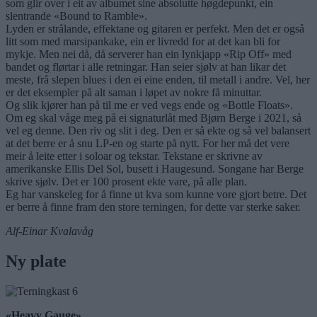
som glir over i eit av albumet sine absolutte høgdepunkt, ein
slentrande «Bound to Ramble».
Lyden er strålande, effektane og gitaren er perfekt. Men det er også
litt som med marsipankake, ein er livredd for at det kan bli for
mykje. Men nei då, då serverer han ein lynkjapp «Rip Off» med
bandet og flørtar i alle retningar. Han seier sjølv at han likar det
meste, frå slepen blues i den ei eine enden, til metall i andre. Vel, her
er det eksempler på alt saman i løpet av nokre få minuttar.
Og slik kjører han på til me er ved vegs ende og «Bottle Floats».
Om eg skal våge meg på ei signaturlåt med Bjørn Berge i 2021, så
vel eg denne. Den riv og slit i deg. Den er så ekte og så vel balansert
at det berre er å snu LP-en og starte på nytt. For her må det vere
meir å leite etter i soloar og tekstar. Tekstane er skrivne av
amerikanske Ellis Del Sol, busett i Haugesund. Songane har Berge
skrive sjølv. Det er 100 prosent ekte vare, på alle plan.
Eg har vanskeleg for å finne ut kva som kunne vore gjort betre. Det
er berre å finne fram den store terningen, for dette var sterke saker.
Alf-Einar Kvalavåg
Ny plate
«Heavy Gauge»