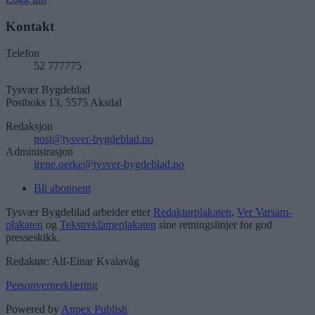
Kontakt
Telefon
52 777775
Tysvær Bygdeblad
Postboks 13, 5575 Aksdal
Redaksjon
post@tysver-bygdeblad.no
Administrasjon
irene.oerke@tysver-bygdeblad.no
Bli abonnent
Tysvær Bygdeblad arbeider etter
Redaktørplakaten
,
Ver Varsam-
plakaten
og
Tekstreklameplakaten
sine retningslinjer for god
presseskikk.
Redaktør: Alf-Einar Kvalavåg
Personvernerklæring
Powered by
Appex Publish