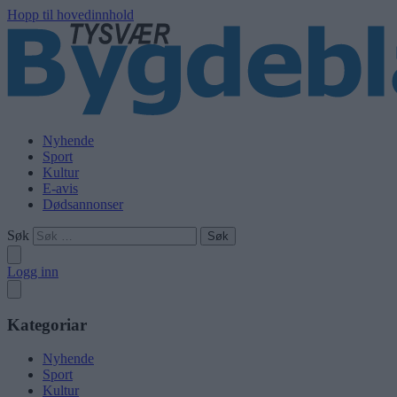
Hopp til hovedinnhold
Nyhende
Sport
Kultur
E-avis
Dødsannonser
Søk
Logg inn
Kategoriar
Nyhende
Sport
Kultur