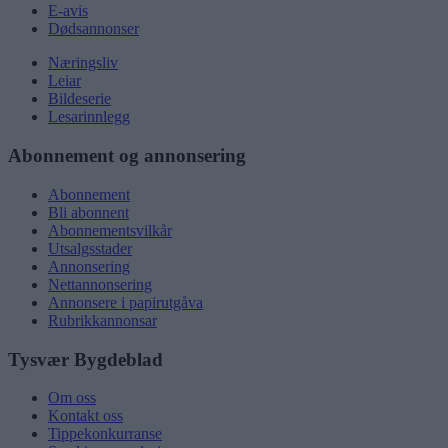
E-avis
Dødsannonser
Næringsliv
Leiar
Bildeserie
Lesarinnlegg
Abonnement og annonsering
Abonnement
Bli abonnent
Abonnementsvilkår
Utsalgsstader
Annonsering
Nettannonsering
Annonsere i papirutgåva
Rubrikkannonsar
Tysvær Bygdeblad
Om oss
Kontakt oss
Tippekonkurranse