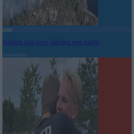
Leiar
Nokon må sove dårleg om natta
Abonnement