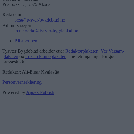
Postboks 13, 5575 Aksdal
Redaksjon
post@tysver-bygdeblad.no
Administrasjon
irene.oerke@tysver-bygdeblad.no
Bli abonnent
Tysvær Bygdeblad arbeider etter
Redaktørplakaten
,
Ver Varsam-
plakaten
og
Tekstreklameplakaten
sine retningslinjer for god
presseskikk.
Redaktør: Alf-Einar Kvalavåg
Personvernerklæring
Powered by
Appex Publish