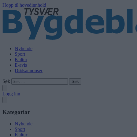
Hopp til hovedinnhold
Nyhende
Sport
Kultur
E-avis
Dødsannonser
Søk
Logg inn
Kategoriar
Nyhende
Sport
Kultur