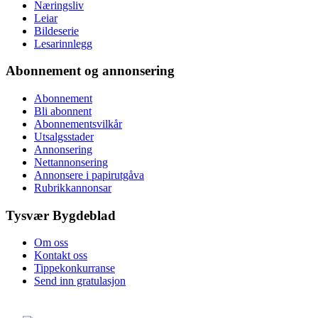
Næringsliv
Leiar
Bildeserie
Lesarinnlegg
Abonnement og annonsering
Abonnement
Bli abonnent
Abonnementsvilkår
Utsalgsstader
Annonsering
Nettannonsering
Annonsere i papirutgåva
Rubrikkannonsar
Tysvær Bygdeblad
Om oss
Kontakt oss
Tippekonkurranse
Send inn gratulasjon