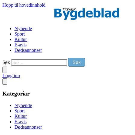
Hopp til hovedinnhold
Nyhende
Sport
Kultur
E-avis
Dødsannonser
Søk
Logg inn
Kategoriar
Nyhende
Sport
Kultur
E-avis
Dødsannonser