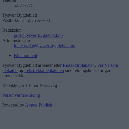
Telefon
52 777775
Tysvær Bygdeblad
Postboks 13, 5575 Aksdal
Redaksjon
post@tysver-bygdeblad.no
Administrasjon
irene.oerke@tysver-bygdeblad.no
Bli abonnent
Tysvær Bygdeblad arbeider etter
Redaktørplakaten
,
Ver Varsam-
plakaten
og
Tekstreklameplakaten
sine retningslinjer for god
presseskikk.
Redaktør: Alf-Einar Kvalavåg
Personvernerklæring
Powered by
Appex Publish