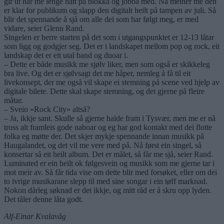
gir ut har me lenge hatt på blokka og jobba med. Nå meiner me den
er klar for publikum og slapp den digitalt heilt på tampen av juli. Så
blir det spennande å sjå om alle dei som har følgt meg, er med
vidare, seier Glenn Rand.
Singelen er berre starten på det som i utgangspunktet er 12-13 låtar
som ligg og godgjer seg. Det er i landskapet mellom pop og rock, eit
landskap det er eit utal band og duoar i.
– Dette er både musikk me sjølv liker, men som også er skikkeleg
bra live. Og det er sjølvsagt det me håper, nemleg å få til eit
livekonsept, der me også vil skape ei stemning på scene ved hjelp av
digitale bilete. Dette skal skape stemning, og det gjerne på fleire
måtar.
– Sveio «Rock City» altså?
– Ja, ikkje sant. Skulle så gjerne halde fram i Tysvær, men me er nå
tross alt framleis gode naboar og eg har god kontakt med dei flotte
folka eg møtte der. Det skjer mykje spennande innan musikk på
Haugalandet, og det vil me vere med på. Nå først ein singel, så
konsertar så eit heilt album. Det er målet, så får me sjå, seier Rand.
Luminated er ein heilt ok følgesvein og musikk som me gjerne tar i
mot meir av. Så får tida vise om dette blir med forsøket, eller om dei
to ivrige musikarane slepp til med sine songar i ein tøff marknad.
Nokon dårleg søknad er det ikkje, og mitt råd er å skru opp lyden.
Det tåler denne låta godt.
Alf-Einar Kvalavåg