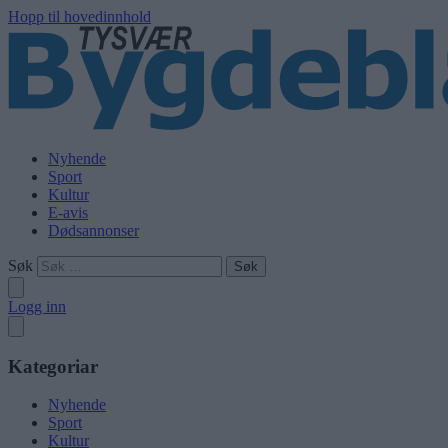
Hopp til hovedinnhold
Nyhende
Sport
Kultur
E-avis
Dødsannonser
Søk
Logg inn
Kategoriar
Nyhende
Sport
Kultur