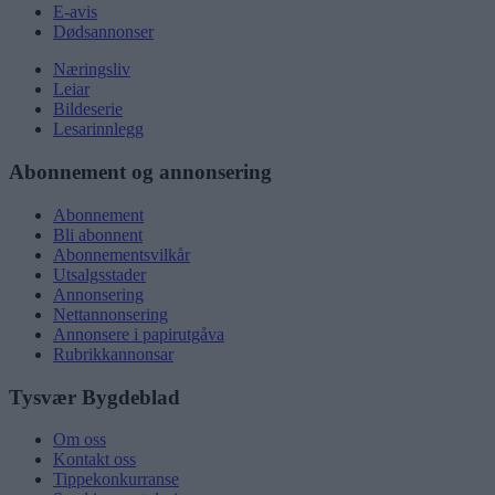
E-avis
Dødsannonser
Næringsliv
Leiar
Bildeserie
Lesarinnlegg
Abonnement og annonsering
Abonnement
Bli abonnent
Abonnementsvilkår
Utsalgsstader
Annonsering
Nettannonsering
Annonsere i papirutgåva
Rubrikkannonsar
Tysvær Bygdeblad
Om oss
Kontakt oss
Tippekonkurranse