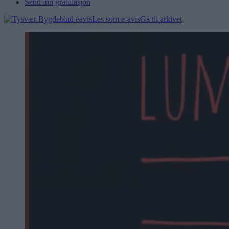
Send inn gratulasjon
Les som e-avis
Gå til arkivet