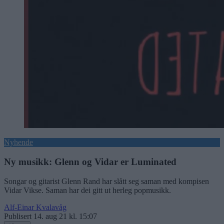
Nyhende
Ny musikk: Glenn og Vidar er Luminated
Songar og gitarist Glenn Rand har slått seg saman med kompisen
Vidar Vikse. Saman har dei gitt ut herleg popmusikk.
Alf-Einar Kvalavåg
Publisert
14. aug 21 kl. 15:07