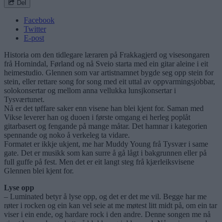
Del
Facebook
Twitter
E-post
Historia om den tidlegare læraren på Frakkagjerd og visesongaren
frå Hornindal, Førland og nå Sveio starta med ein gitar aleine i eit
heimestudio. Glennen som var artistnamnet bygde seg opp stein for
stein, eller rettare song for song med eit uttal av oppvarmingsjobbar,
solokonsertar og mellom anna vellukka lunsjkonsertar i
Tysværtunet.
Nå er det tøffare saker enn visene han blei kjent for. Saman med
Vikse leverer han og duoen i første omgang ei herleg poplåt
gitarbasert og fengande på mange måtar. Det hamnar i kategorien
spennande og noko å verkeleg ta vidare.
Formatet er ikkje ukjent, me har Muddy Young frå Tysvær i same
gate. Det er musikk som kan surre å gå lågt i bakgrunnen eller på
full guffe på fest. Men det er eit langt steg frå kjærleiksvisene
Glennen blei kjent for.
Lyse opp
– Luminated betyr å lyse opp, og det er det me vil. Begge har me
røter i rocken og ein kan vel seie at me møtest litt midt på, om ein tar
viser i ein ende, og hardare rock i den andre. Denne songen me nå