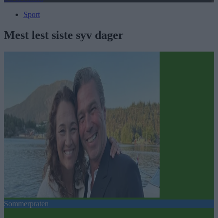
Sport
Mest lest siste syv dager
Sommerpraten