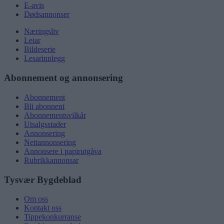
E-avis
Dødsannonser
Næringsliv
Leiar
Bildeserie
Lesarinnlegg
Abonnement og annonsering
Abonnement
Bli abonnent
Abonnementsvilkår
Utsalgsstader
Annonsering
Nettannonsering
Annonsere i papirutgåva
Rubrikkannonsar
Tysvær Bygdeblad
Om oss
Kontakt oss
Tippekonkurranse