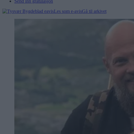
Send inn gratulasjon
Les som e-avis
Gå til arkivet