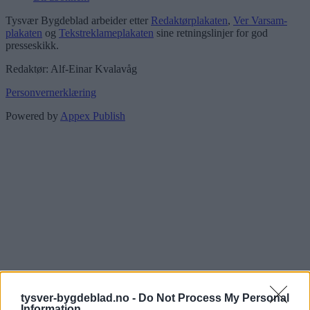
Tysvær Bygdeblad arbeider etter
Redaktørplakaten
,
Ver Varsam-
plakaten
og
Tekstreklameplakaten
sine retningslinjer for god
presseskikk.
Redaktør: Alf-Einar Kvalavåg
Personvernerklæring
Powered by
Appex Publish
tysver-bygdeblad.no -
Do Not Process My Personal
Information