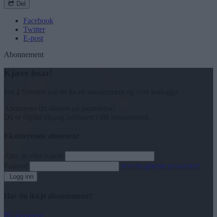
Del
Facebook
Twitter
E-post
Abonnement
Kjære lesar!
For å fortsette må du ha eit abonnement og vere innlogga.
Abonnerer du allereie på papiravisa?
Då er digital tilgang inkludert i ditt abonnement.
Eksisterende abonnent
Abo. nr eller e-post
Passord
Har du gløymt passordet?
Logg inn
Har du ikkje abonnement?
Bli abonnent