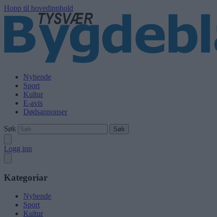
Hopp til hovedinnhold
Nyhende
Sport
Kultur
E-avis
Dødsannonser
Søk
Logg inn
Kategoriar
Nyhende
Sport
Kultur