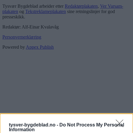
Tysvær Bygdeblad arbeider etter
Redaktørplakaten
,
Ver Varsam-
plakaten
og
Tekstreklameplakaten
sine retningslinjer for god
presseskikk.
Redaktør: Alf-Einar Kvalavåg
Personvernerklæring
Powered by
Appex Publish
tysver-bygdeblad.no -
Do Not Process My Personal
Information