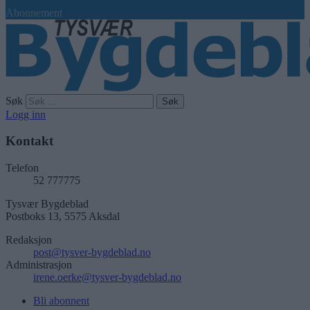
Abonnement
Søk
Logg inn
Kontakt
Telefon
52 777775
Tysvær Bygdeblad
Postboks 13, 5575 Aksdal
Redaksjon
post@tysver-bygdeblad.no
Administrasjon
irene.oerke@tysver-bygdeblad.no
Bli abonnent