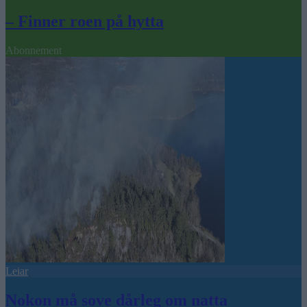
– Finner roen på hytta
Abonnement
Leiar
Nokon må sove dårleg om natta