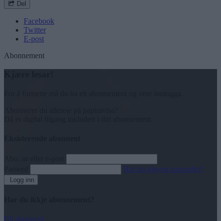
Del
Facebook
Twitter
E-post
Abonnement
Kjære lesar!
For å fortsette må du ha eit abonnement og vere innlogga.
Abonnerer du allereie på papiravisa?
Då er digital tilgang inkludert i ditt abonnement.
Eksisterende abonnent
Abo. nr eller e-post
Passord
Har du gløymt passordet?
Logg inn
Har du ikkje abonnement?
Bli abonnent