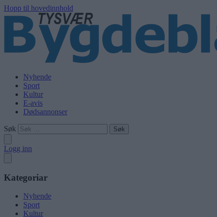
Hopp til hovedinnhold
Nyhende
Sport
Kultur
E-avis
Dødsannonser
Søk
Logg inn
Kategoriar
Nyhende
Sport
Kultur