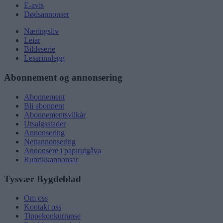
E-avis
Dødsannonser
Næringsliv
Leiar
Bildeserie
Lesarinnlegg
Abonnement og annonsering
Abonnement
Bli abonnent
Abonnementsvilkår
Utsalgsstader
Annonsering
Nettannonsering
Annonsere i papirutgåva
Rubrikkannonsar
Tysvær Bygdeblad
Om oss
Kontakt oss
Tippekonkurranse