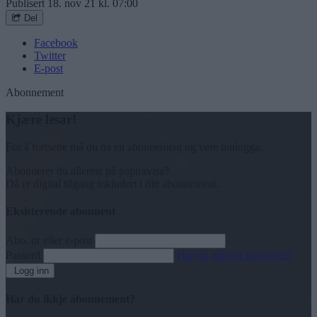
Publisert
18. nov 21 kl. 07:00
Del
Facebook
Twitter
E-post
Abonnement
Kjære lesar!
For å fortsette må du ha eit abonnement og vere innlogga.
Abonnerer du allereie på papiravisa?
Då er digital tilgang inkludert i ditt abonnement.
Eksisterende abonnent
Abo. nr eller e-post
Passord
Har du gløymt passordet?
Logg inn
Har du ikkje abonnement?