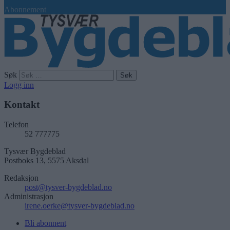
Abonnement
Søk
Logg inn
Kontakt
Telefon
52 777775
Tysvær Bygdeblad
Postboks 13, 5575 Aksdal
Redaksjon
post@tysver-bygdeblad.no
Administrasjon
irene.oerke@tysver-bygdeblad.no
Bli abonnent