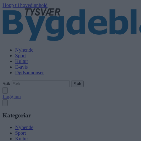
Hopp til hovedinnhold
Nyhende
Sport
Kultur
E-avis
Dødsannonser
Søk
Logg inn
Kategoriar
Nyhende
Sport
Kultur