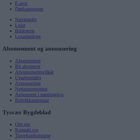
E-avis
Dødsannonser
Næringsliv
Leiar
Bildeserie
Lesarinnlegg
Abonnement og annonsering
Abonnement
Bli abonnent
Abonnementsvilkår
Utsalgsstader
Annonsering
Nettannonsering
Annonsere i papirutgåva
Rubrikkannonsar
Tysvær Bygdeblad
Om oss
Kontakt oss
Tippekonkurranse