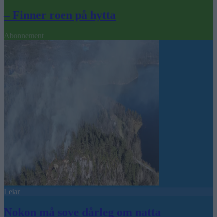
– Finner roen på hytta
Abonnement
Leiar
Nokon må sove dårleg om natta