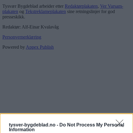
Tysvær Bygdeblad arbeider etter
Redaktørplakaten
,
Ver Varsam-
plakaten
og
Tekstreklameplakaten
sine retningslinjer for god
presseskikk.
Redaktør: Alf-Einar Kvalavåg
Personvernerklæring
Powered by
Appex Publish
tysver-bygdeblad.no -
Do Not Process My Personal
Information