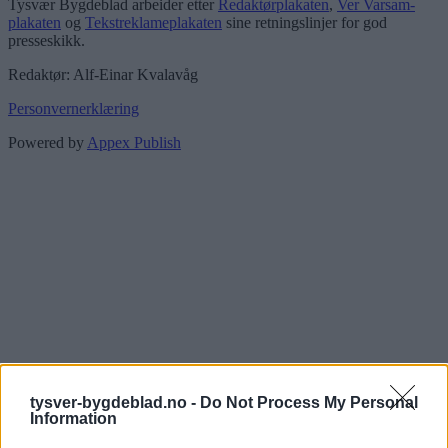
Tysvær Bygdeblad arbeider etter
Redaktørplakaten
,
Ver Varsam-
plakaten
og
Tekstreklameplakaten
sine retningslinjer for god
presseskikk.
Redaktør: Alf-Einar Kvalavåg
Personvernerklæring
Powered by
Appex Publish
tysver-bygdeblad.no -
Do Not Process My Personal
Information