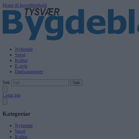
Hopp til hovedinnhold
Nyhende
Sport
Kultur
E-avis
Dødsannonser
Søk
Logg inn
Kategoriar
Nyhende
Sport
Kultur