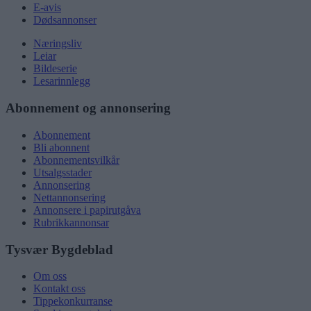
E-avis
Dødsannonser
Næringsliv
Leiar
Bildeserie
Lesarinnlegg
Abonnement og annonsering
Abonnement
Bli abonnent
Abonnementsvilkår
Utsalgsstader
Annonsering
Nettannonsering
Annonsere i papirutgåva
Rubrikkannonsar
Tysvær Bygdeblad
Om oss
Kontakt oss
Tippekonkurranse