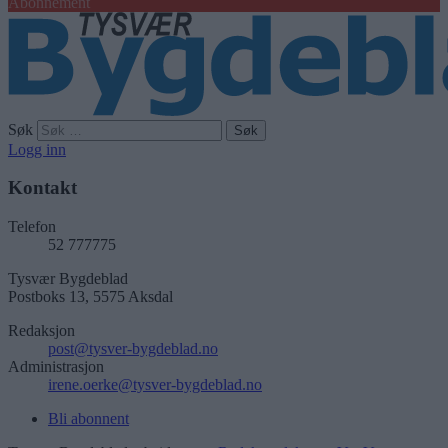
Abonnement
Søk
Logg inn
Kontakt
Telefon
52 777775
Tysvær Bygdeblad
Postboks 13, 5575 Aksdal
Redaksjon
post@tysver-bygdeblad.no
Administrasjon
irene.oerke@tysver-bygdeblad.no
Bli abonnent