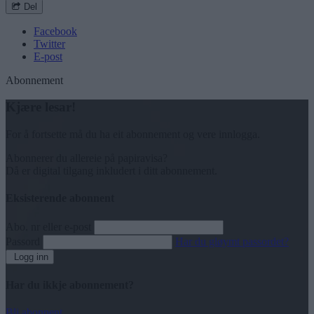
Del
Facebook
Twitter
E-post
Abonnement
Kjære lesar!
For å fortsette må du ha eit abonnement og vere innlogga.
Abonnerer du allereie på papiravisa?
Då er digital tilgang inkludert i ditt abonnement.
Eksisterende abonnent
Abo. nr eller e-post
Passord
Har du gløymt passordet?
Logg inn
Har du ikkje abonnement?
Bli abonnent