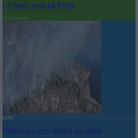
– Finner roen på hytta
Abonnement
Leiar
Nokon må sove dårleg om natta