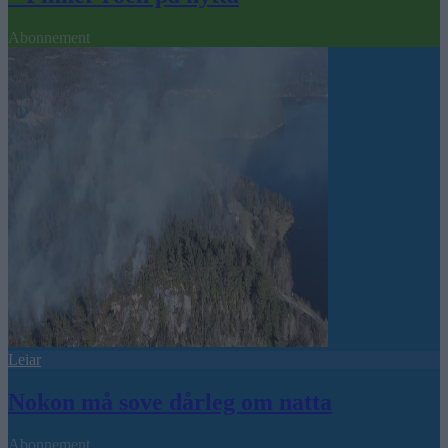
Abonnement
Leiar
Nokon må sove dårleg om natta
Abonnement