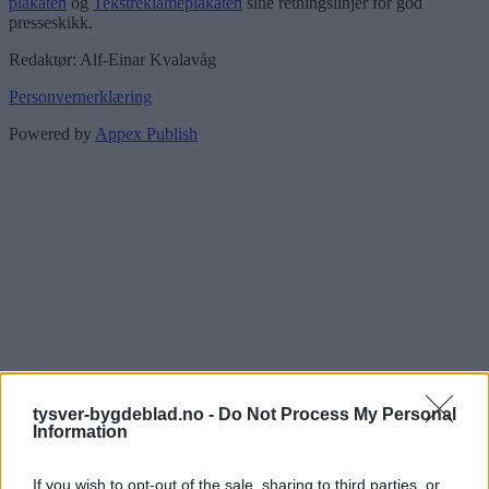
plakaten
og
Tekstreklameplakaten
sine retningslinjer for god
presseskikk.
Redaktør: Alf-Einar Kvalavåg
Personvernerklæring
Powered by
Appex Publish
tysver-bygdeblad.no -
Do Not Process My Personal
Information
If you wish to opt-out of the sale, sharing to third parties, or