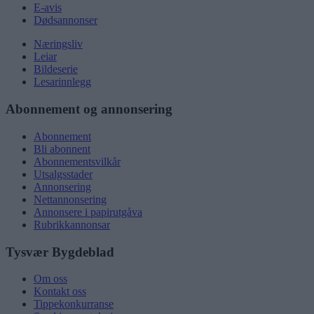
E-avis
Dødsannonser
Næringsliv
Leiar
Bildeserie
Lesarinnlegg
Abonnement og annonsering
Abonnement
Bli abonnent
Abonnementsvilkår
Utsalgsstader
Annonsering
Nettannonsering
Annonsere i papirutgåva
Rubrikkannonsar
Tysvær Bygdeblad
Om oss
Kontakt oss
Tippekonkurranse