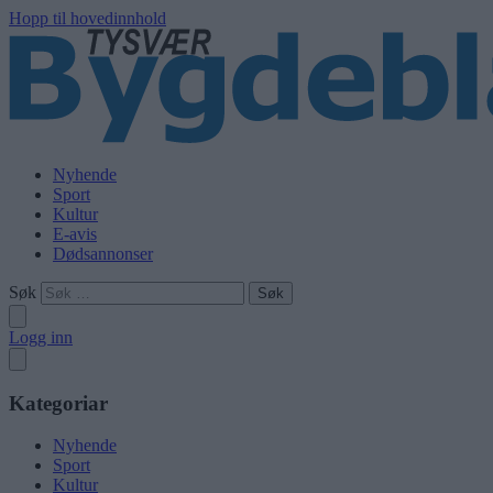
Hopp til hovedinnhold
Nyhende
Sport
Kultur
E-avis
Dødsannonser
Søk
Logg inn
Kategoriar
Nyhende
Sport
Kultur