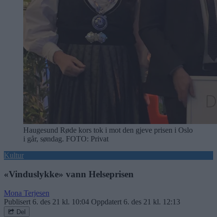
Haugesund Røde kors tok i mot den gjeve prisen i Oslo
i går, søndag.
FOTO: Privat
Kultur
«Vinduslykke» vann Helseprisen
Mona Terjesen
Publisert
6. des 21 kl. 10:04
Oppdatert
6. des 21 kl. 12:13
Del