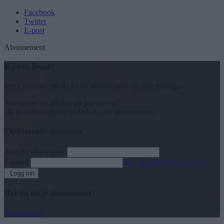
Facebook
Twitter
E-post
Abonnement
Kjære lesar!
For å fortsette må du ha eit abonnement og vere innlogga.
Abonnerer du allereie på papiravisa?
Då er digital tilgang inkludert i ditt abonnement.
Eksisterende abonnent
Abo. nr eller e-post
Passord
Har du gløymt passordet?
Logg inn
Har du ikkje abonnement?
Bli abonnent