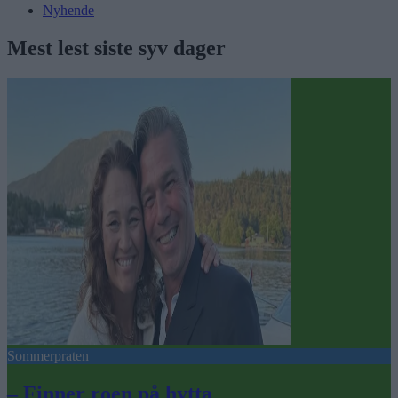
Nyhende
Mest lest siste syv dager
Sommerpraten
– Finner roen på hytta