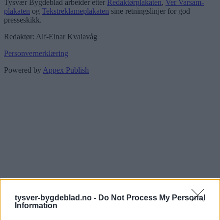
Tysvær Bygdeblad arbeider etter
Redaktørplakaten
,
Ver Varsam-
plakaten
og
Tekstreklameplakaten
sine retningslinjer for god
presseskikk.
Redaktør: Alf-Einar Kvalavåg
Personvernerklæring
Powered by
Appex Publish
tysver-bygdeblad.no -
Do Not Process My Personal
Information