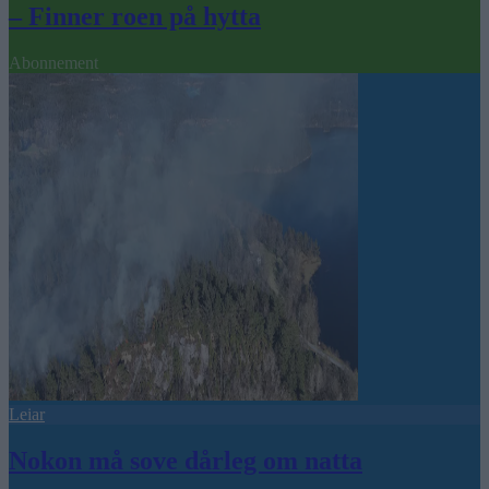
– Finner roen på hytta
Abonnement
Leiar
Nokon må sove dårleg om natta