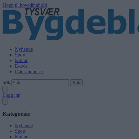
Hopp til hovedinnhold
Nyhende
Sport
Kultur
E-avis
Dødsannonser
Søk
Logg inn
Kategoriar
Nyhende
Sport
Kultur