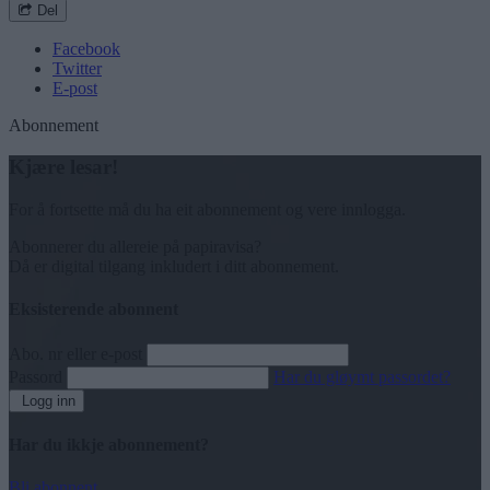
Del
Facebook
Twitter
E-post
Abonnement
Kjære lesar!
For å fortsette må du ha eit abonnement og vere innlogga.
Abonnerer du allereie på papiravisa?
Då er digital tilgang inkludert i ditt abonnement.
Eksisterende abonnent
Abo. nr eller e-post
Passord
Har du gløymt passordet?
Logg inn
Har du ikkje abonnement?
Bli abonnent