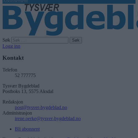
Abonnement
Søk
Logg inn
Kontakt
Telefon
52 777775
Tysvær Bygdeblad
Postboks 13, 5575 Aksdal
Redaksjon
post@tysver-bygdeblad.no
Administrasjon
irene.oerke@tysver-bygdeblad.no
Bli abonnent