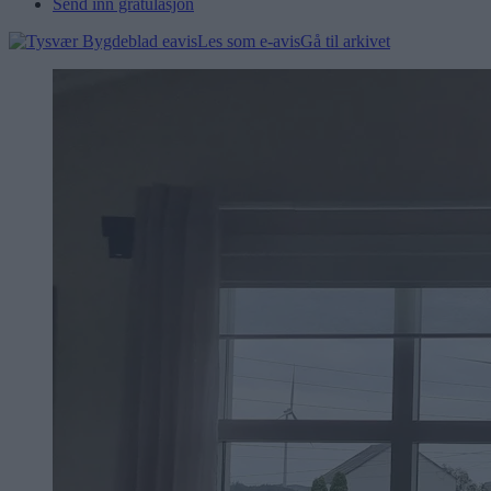
Send inn gratulasjon
Les som e-avis
Gå til arkivet