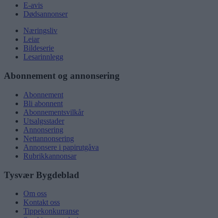
E-avis
Dødsannonser
Næringsliv
Leiar
Bildeserie
Lesarinnlegg
Abonnement og annonsering
Abonnement
Bli abonnent
Abonnementsvilkår
Utsalgsstader
Annonsering
Nettannonsering
Annonsere i papirutgåva
Rubrikkannonsar
Tysvær Bygdeblad
Om oss
Kontakt oss
Tippekonkurranse