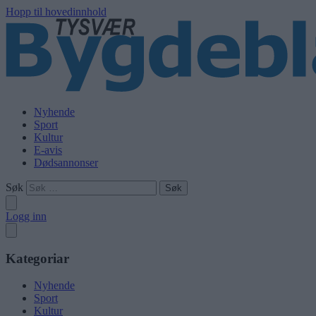
Hopp til hovedinnhold
Nyhende
Sport
Kultur
E-avis
Dødsannonser
Søk
Logg inn
Kategoriar
Nyhende
Sport
Kultur