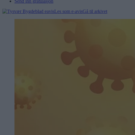
Send inn gratulasjon
Les som e-avis
Gå til arkivet