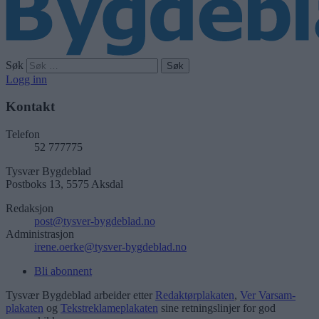
Søk
Logg inn
Kontakt
Telefon
52 777775
Tysvær Bygdeblad
Postboks 13, 5575 Aksdal
Redaksjon
post@tysver-bygdeblad.no
Administrasjon
irene.oerke@tysver-bygdeblad.no
Bli abonnent
Tysvær Bygdeblad arbeider etter
Redaktørplakaten
,
Ver Varsam-
plakaten
og
Tekstreklameplakaten
sine retningslinjer for god