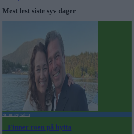
Mest lest siste syv dager
Sommerpraten
– Finner roen på hytta