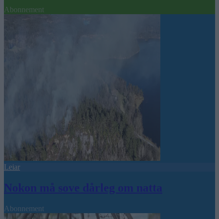
Abonnement
Leiar
Nokon må sove dårleg om natta
Abonnement