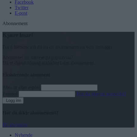
Facebook
Twitter
E-post
Abonnement
Kjære lesar!
For å fortsette må du ha eit abonnement og vere innlogga.
Abonnerer du allereie på papiravisa?
Då er digital tilgang inkludert i ditt abonnement.
Eksisterende abonnent
Abo. nr eller e-post
Passord
Har du gløymt passordet?
Logg inn
Har du ikkje abonnement?
Bli abonnent
Nyhende