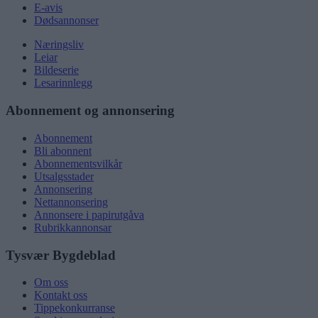
E-avis
Dødsannonser
Næringsliv
Leiar
Bildeserie
Lesarinnlegg
Abonnement og annonsering
Abonnement
Bli abonnent
Abonnementsvilkår
Utsalgsstader
Annonsering
Nettannonsering
Annonsere i papirutgåva
Rubrikkannonsar
Tysvær Bygdeblad
Om oss
Kontakt oss
Tippekonkurranse