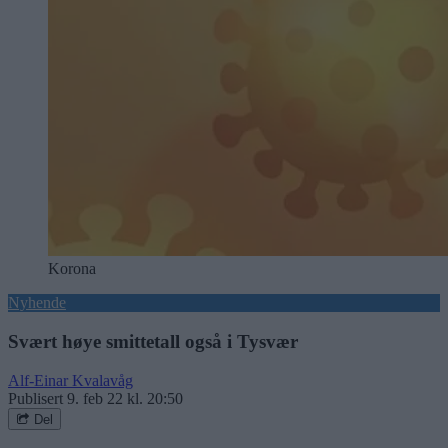
Korona
Nyhende
Svært høye smittetall også i Tysvær
Alf-Einar Kvalavåg
Publisert
9. feb 22 kl. 20:50
Del