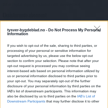
Då er digital tilgang inkludert i ditt abonnement.
Eksisterende abonnent
Abo. nr eller e-post
Passord
Har du gløymt passordet?
tysver-bygdeblad.no -
Do Not Process My Personal
Information
Logg inn
Har du ikkje abonnement?
If you wish to opt-out of the sale, sharing to third parties, or
processing of your personal or sensitive information for
Bli abonnent
targeted advertising by us, please use the below opt-out
section to confirm your selection. Please note that after your
Sport
opt-out request is processed you may continue seeing
interest-based ads based on personal information utilized by
us or personal information disclosed to third parties prior to
Mest lest siste syv dager
your opt-out. You may separately opt-out of the further
disclosure of your personal information by third parties on the
IAB’s list of downstream participants. This information may
also be disclosed by us to third parties on the
IAB’s List of
Downstream Participants
that may further disclose it to other
third parties.