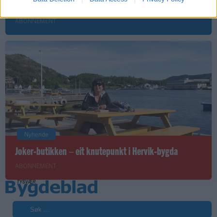
fornøyd
ABONNEMENT
Nyhende
Joker-butikken – eit knutepunkt i Hervik-bygda
ABONNEMENT
Søk