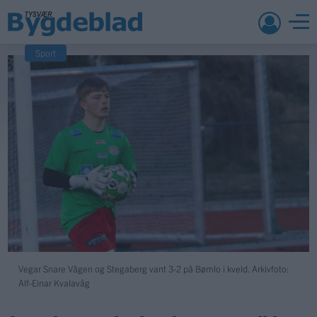
Sport
Vegar Snare Vågen og Stegaberg vant 3-2 på Bømlo i kveld. Arkivfoto:
Alf-Einar Kvalavåg