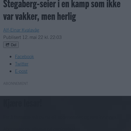
Stegaberg-seier i en kamp som ikke
var vakker, men herlig
Alf-Einar Kvalavåg
Publisert
12. mai 22 kl. 22:03
Del
Facebook
Twitter
E-post
ABONNEMENT
Kjære lesar!
For å fortsette må du ha eit abonnement og vere innlogga.
Abonnerer du allereie på papiravisa?