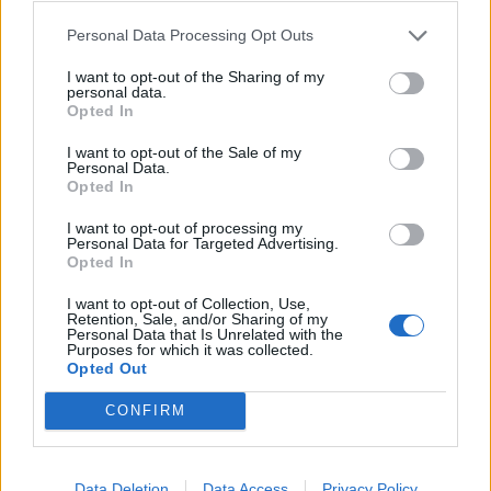
Personal Data Processing Opt Outs
I want to opt-out of the Sharing of my
personal data.
Sommerpraten
Opted In
– Finner roen på hytta
I want to opt-out of the Sale of my
Personal Data.
ABONNEMENT
Opted In
I want to opt-out of processing my
Personal Data for Targeted Advertising.
Opted In
I want to opt-out of Collection, Use,
Retention, Sale, and/or Sharing of my
Personal Data that Is Unrelated with the
Purposes for which it was collected.
Opted Out
CONFIRM
Sommerpraten
– Jeg liker folk som har det kjekt og skryter og er
Data Deletion
Data Access
Privacy Policy