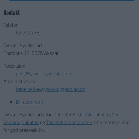
Kontakt
Telefon
52 777775
Tysvær Bygdeblad
Postboks 13, 5575 Aksdal
Redaksjon
post@tysver-bygdeblad.no
Administrasjon
irene.oerke@tysver-bygdeblad.no
Bli abonnent
Tysvær Bygdeblad arbeider etter
Redaktørplakaten
,
Ver
Varsam-plakaten
og
Tekstreklameplakaten
sine retningslinjer
for god presseskikk.