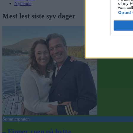
of my P
Nyhende
was col
Opted 
Mest lest siste syv dager
Sommerpraten
– Finner roen på hytta