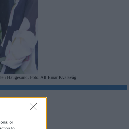
te i Haugesund. Foto: Alf-Einar Kvalavåg
sonal or
ection to