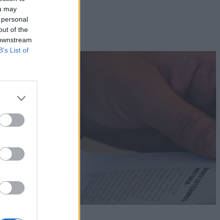
ou may
 personal
out of the
 downstream
B’s List of