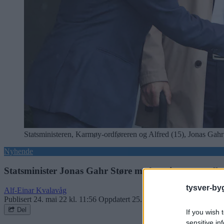
Statsministeren, Karmøy-ordføreren og Alfred (15), Jonas Gah
Nyhende
Statsminister Jonas Gahr Støre med en times peptalk 
tysver-by
Alf-Einar Kvalavåg
Publisert
24. mai 22 kl. 11:56
Oppdatert
25. mai 22 kl. 11:46
Del
If you wish 
sensitive in