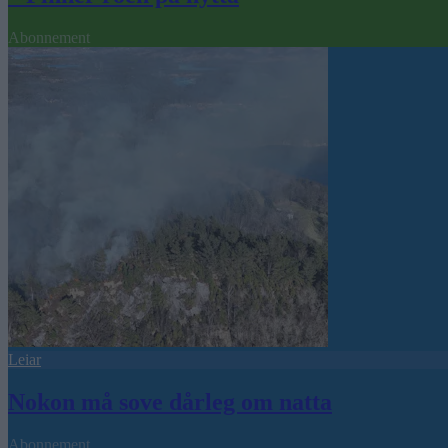
Abonnement
Leiar
Nokon må sove dårleg om natta
Abonnement