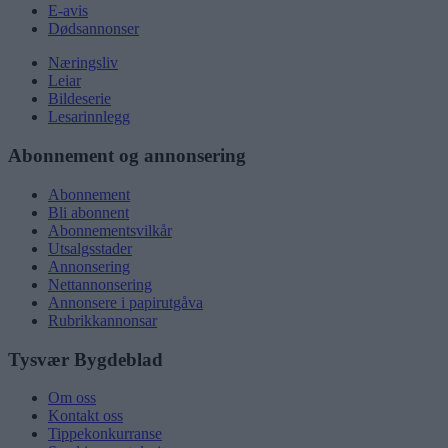
E-avis
Dødsannonser
Næringsliv
Leiar
Bildeserie
Lesarinnlegg
Abonnement og annonsering
Abonnement
Bli abonnent
Abonnementsvilkår
Utsalgsstader
Annonsering
Nettannonsering
Annonsere i papirutgåva
Rubrikkannonsar
Tysvær Bygdeblad
Om oss
Kontakt oss
Tippekonkurranse