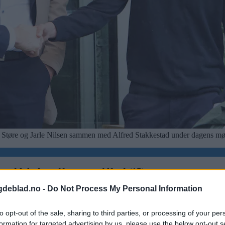
r Støre og Jarle Nilsen sammen med Alfred Stakkestad under dagens mø
med lokale ordførere og Alfred (15)
gdeblad.no -
Do Not Process My Personal Information
to opt-out of the sale, sharing to third parties, or processing of your per
formation for targeted advertising by us, please use the below opt-out s