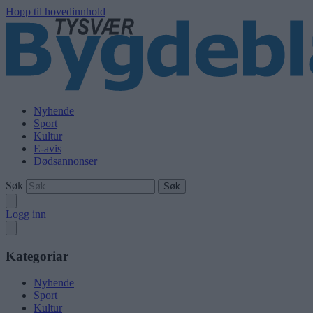
Hopp til hovedinnhold
Nyhende
Sport
Kultur
E-avis
Dødsannonser
Søk
Logg inn
Kategoriar
Nyhende
Sport
Kultur