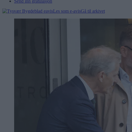
Send inn gratulasjon
Les som e-avis
Gå til arkivet