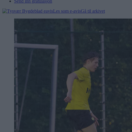
Send inn gratulasjon
Les som e-avis
Gå til arkivet