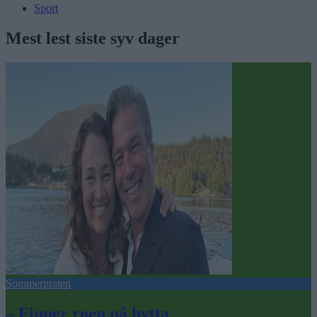
Sport
Mest lest siste syv dager
Sommerpraten
– Finner roen på hytta