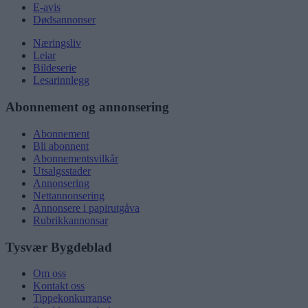
E-avis
Dødsannonser
Næringsliv
Leiar
Bildeserie
Lesarinnlegg
Abonnement og annonsering
Abonnement
Bli abonnent
Abonnementsvilkår
Utsalgsstader
Annonsering
Nettannonsering
Annonsere i papirutgåva
Rubrikkannonsar
Tysvær Bygdeblad
Om oss
Kontakt oss
Tippekonkurranse