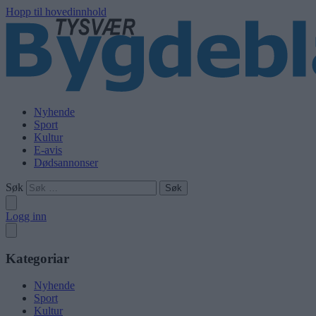
Hopp til hovedinnhold
Nyhende
Sport
Kultur
E-avis
Dødsannonser
Søk
Logg inn
Kategoriar
Nyhende
Sport
Kultur