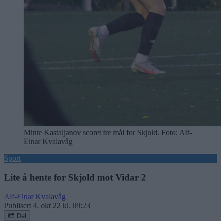
Minte Kastaljanov scoret tre mål for Skjold. Foto: Alf-
Einar Kvalavåg
Sport
Lite å hente for Skjold mot Vidar 2
Alf-Einar Kvalavåg
Publisert
4. okt 22 kl. 09:23
Del