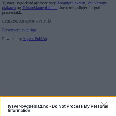
Tysvær Bygdeblad arbeider etter
Redaktørplakaten
,
Ver Varsam-
plakaten
og
Tekstreklameplakaten
sine retningslinjer for god
presseskikk.
Redaktør: Alf-Einar Kvalavåg
Personvernerklæring
Powered by
Appex Publish
tysver-bygdeblad.no -
Do Not Process My Personal
Information