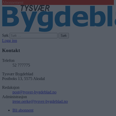
Abonnement
Søk
Logg inn
Kontakt
Telefon
52 777775
Tysvær Bygdeblad
Postboks 13, 5575 Aksdal
Redaksjon
post@tysver-bygdeblad.no
Administrasjon
irene.oerke@tysver-bygdeblad.no
Bli abonnent