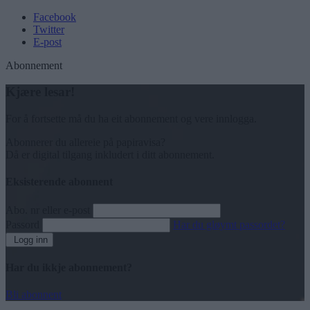
Facebook
Twitter
E-post
Abonnement
Kjære lesar!
For å fortsette må du ha eit abonnement og vere innlogga.
Abonnerer du allereie på papiravisa?
Då er digital tilgang inkludert i ditt abonnement.
Eksisterende abonnent
Abo. nr eller e-post
Passord
Har du gløymt passordet?
Logg inn
Har du ikkje abonnement?
Bli abonnent