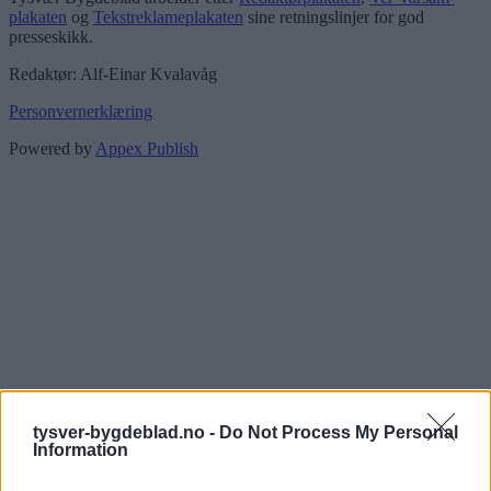
plakaten
og
Tekstreklameplakaten
sine retningslinjer for god
presseskikk.
Redaktør: Alf-Einar Kvalavåg
Personvernerklæring
Powered by
Appex Publish
tysver-bygdeblad.no -
Do Not Process My Personal
Information