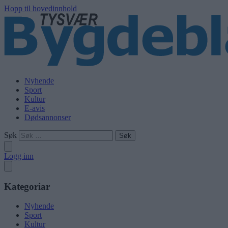
Hopp til hovedinnhold
Nyhende
Sport
Kultur
E-avis
Dødsannonser
Søk
Logg inn
Kategoriar
Nyhende
Sport
Kultur