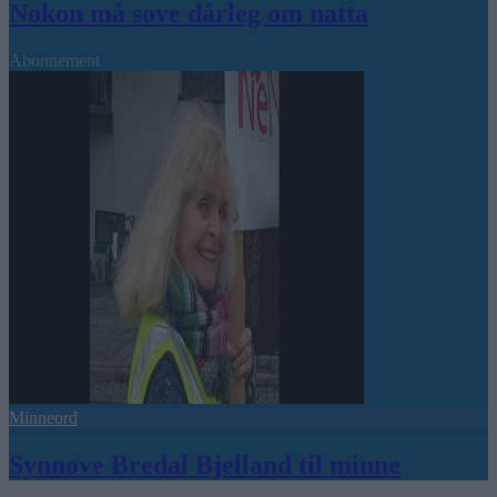
Nokon må sove dårleg om natta
Abonnement
Minneord
Synnøve Bredal Bjelland til minne