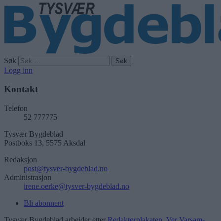
Søk
Logg inn
Kontakt
Telefon
52 777775
Tysvær Bygdeblad
Postboks 13, 5575 Aksdal
Redaksjon
post@tysver-bygdeblad.no
Administrasjon
irene.oerke@tysver-bygdeblad.no
Bli abonnent
Tysvær Bygdeblad arbeider etter
Redaktørplakaten
,
Ver Varsam-