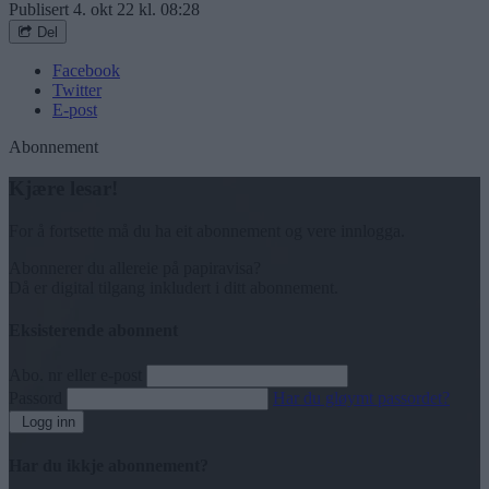
Publisert
4. okt 22 kl. 08:28
Del
Facebook
Twitter
E-post
Abonnement
Kjære lesar!
For å fortsette må du ha eit abonnement og vere innlogga.
Abonnerer du allereie på papiravisa?
Då er digital tilgang inkludert i ditt abonnement.
Eksisterende abonnent
Abo. nr eller e-post
Passord
Har du gløymt passordet?
Logg inn
Har du ikkje abonnement?