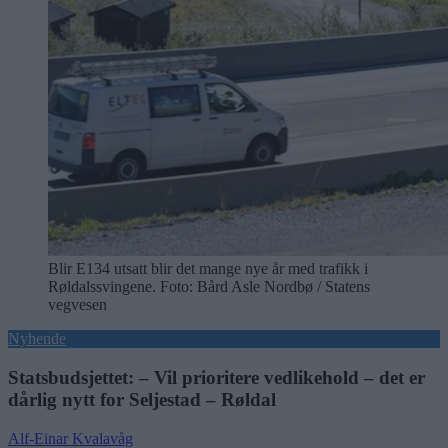
Blir E134 utsatt blir det mange nye år med trafikk i
Røldalssvingene. Foto: Bård Asle Nordbø / Statens
vegvesen
Nyhende
Statsbudsjettet: – Vil prioritere vedlikehold – det er
dårlig nytt for Seljestad – Røldal
Alf-Einar Kvalavåg