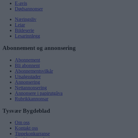
E-avis
Dødsannonser
Næringsliv
Leiar
Bildeserie
Lesarinnlegg
Abonnement og annonsering
Abonnement
Bli abonnent
Abonnementsvilkår
Utsalgsstader
Annonsering
Nettannonsering
Annonsere i papirutgåva
Rubrikkannonsar
Tysvær Bygdeblad
Om oss
Kontakt oss
Tippekonkurranse