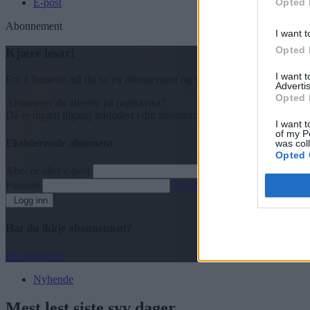
Opted 
E-post
Abonnement
I want t
Opted 
Kjære lesar!
I want 
For å fortsette må du ha eit abonnement og vere innlogga.
Advertis
Opted 
Abonnerer du allereie på papiravisa?
Då er digital tilgang inkludert i ditt abonnement.
I want t
of my P
Eksisterende abonnent
was col
Opted 
Abo. nr eller e-post
Passord
Har du gløymt passordet?
Logg inn
Har du ikkje abonnement?
Bli abonnent
Nyhende
Mest lest siste syv dager