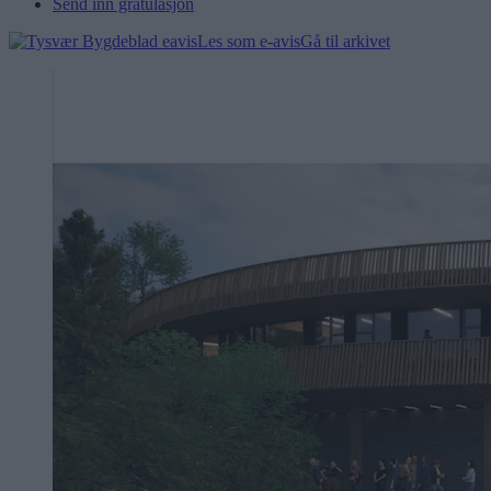
Send inn gratulasjon
Les som e-avis
Gå til arkivet