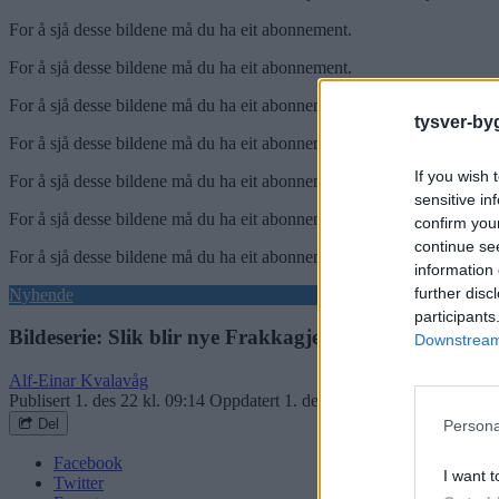
For å sjå desse bildene må du ha eit abonnement.
For å sjå desse bildene må du ha eit abonnement.
For å sjå desse bildene må du ha eit abonnement.
tysver-by
For å sjå desse bildene må du ha eit abonnement.
If you wish 
For å sjå desse bildene må du ha eit abonnement.
sensitive in
For å sjå desse bildene må du ha eit abonnement.
confirm you
continue se
For å sjå desse bildene må du ha eit abonnement.
information 
further disc
Nyhende
participants
Bildeserie: Slik blir nye Frakkagjerd ungdomsskole
Downstream 
Alf-Einar Kvalavåg
Publisert
1. des 22 kl. 09:14
Oppdatert
1. des 22 kl. 11:27
Del
Persona
Facebook
I want t
Twitter