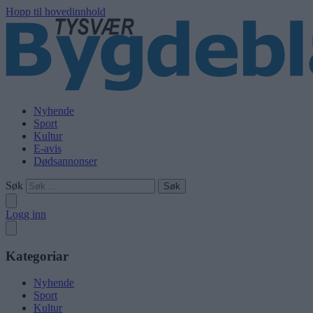
Hopp til hovedinnhold
Nyhende
Sport
Kultur
E-avis
Dødsannonser
Søk
Logg inn
Kategoriar
Nyhende
Sport
Kultur