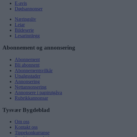
E-avis
Dødsannonser
Næringsliv
Leiar
Bildeserie
Lesarinnlegg
Abonnement og annonsering
Abonnement
Bli abonnent
Abonnementsvilkår
Utsalgsstader
Annonsering
Nettannonsering
Annonsere i papirutgåva
Rubrikkannonsar
Tysvær Bygdeblad
Om oss
Kontakt oss
Tippekonkurranse