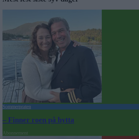
Sommerpraten
– Finner roen på hytta
Abonnement