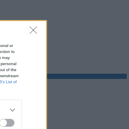
sonal or
ection to
ou may
 personal
out of the
 downstream
B’s List of