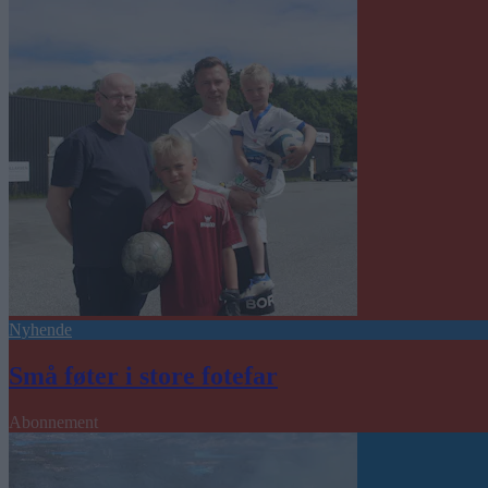
Nyhende
Små føter i store fotefar
Abonnement