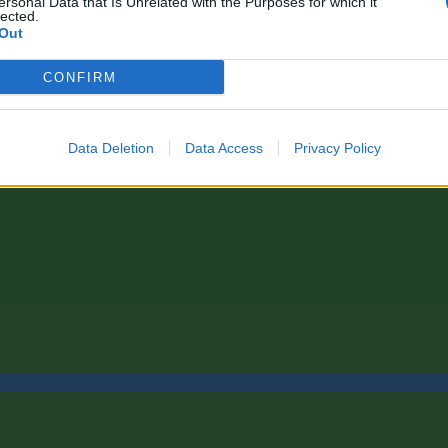
ersonal Data that Is Unrelated with the Purposes for which it
lected.
Out
CONFIRM
Data Deletion
Data Access
Privacy Policy