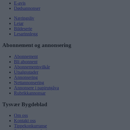
E-avis
Dødsannonser
Næringsliv
Leiar
Bildeserie
Lesarinnlegg
Abonnement og annonsering
Abonnement
Bli abonnent
Abonnementsvilkår
Utsalgsstader
Annonsering
Nettannonsering
Annonsere i papirutgåva
Rubrikkannonsar
Tysvær Bygdeblad
Om oss
Kontakt oss
Tippekonkurranse