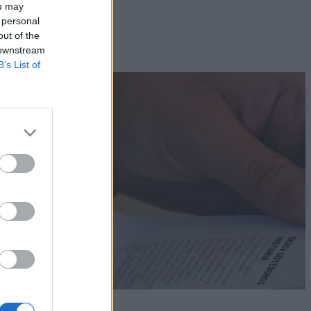
ou may
 personal
out of the
 downstream
B’s List of