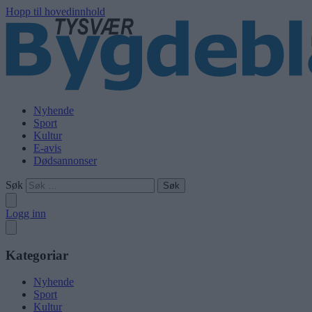
Hopp til hovedinnhold
Nyhende
Sport
Kultur
E-avis
Dødsannonser
Søk
Logg inn
Kategoriar
Nyhende
Sport
Kultur