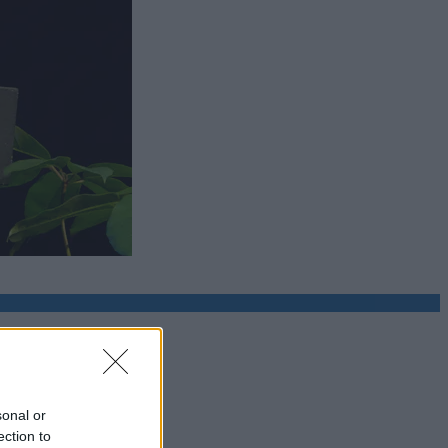
sonal or
ection to