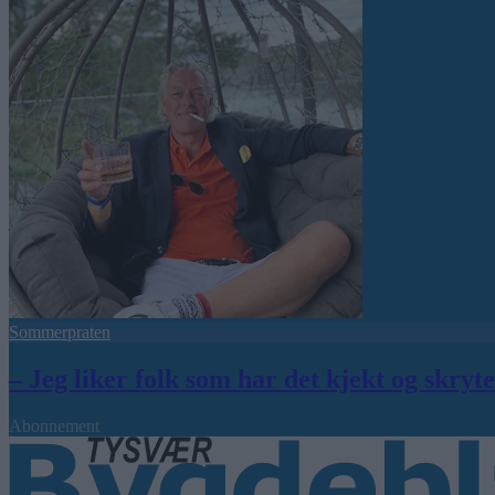
Sommerpraten
– Jeg liker folk som har det kjekt og skryt
Abonnement