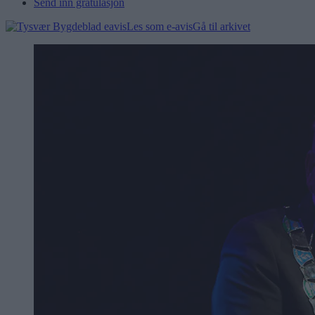
Send inn gratulasjon
Les som e-avis
Gå til arkivet