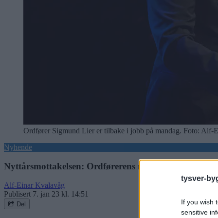
Ordfører Sigmund Lier er tilbake i jobb på mandag. Foto: Alf-
Nyhende
Nyttårsmottakelsen: Ordførerens nyttårstale
tysver-by
Alf-Einar Kvalavåg
Publisert
7. jan 23 kl. 14:51
If you wish 
Del
sensitive in