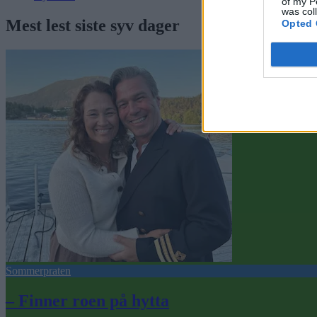
of my P
was col
Mest lest siste syv dager
Opted 
Sommerpraten
– Finner roen på hytta