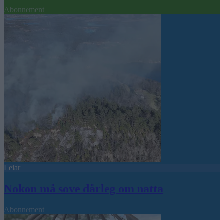
Abonnement
Leiar
Nokon må sove dårleg om natta
Abonnement