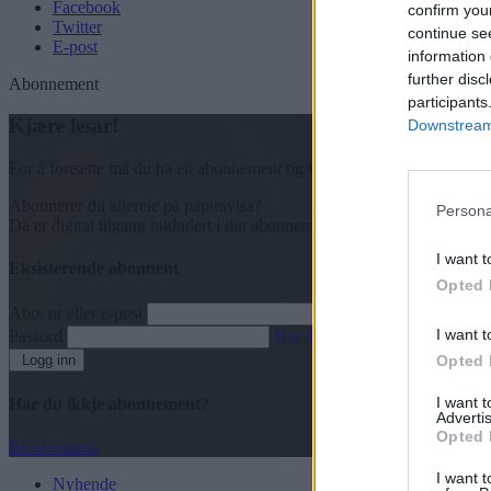
Facebook
confirm you
Twitter
continue se
E-post
information 
further disc
Abonnement
participants
Kjære lesar!
Downstream 
For å fortsette må du ha eit abonnement og vere innlogga.
Abonnerer du allereie på papiravisa?
Persona
Då er digital tilgang inkludert i ditt abonnement.
I want t
Eksisterende abonnent
Opted 
Abo. nr eller e-post
I want t
Passord
Har du gløymt passordet?
Logg inn
Opted 
I want 
Har du ikkje abonnement?
Advertis
Opted 
Bli abonnent
I want t
Nyhende