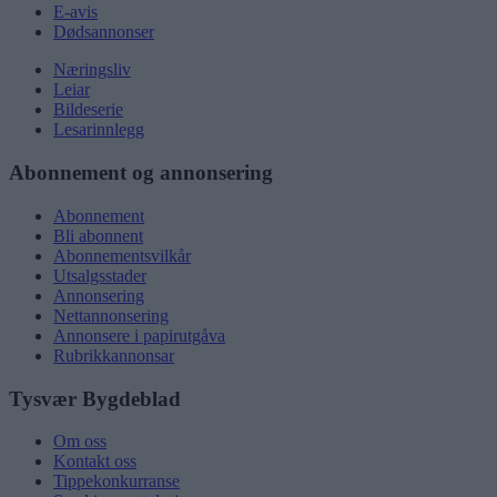
E-avis
Dødsannonser
Næringsliv
Leiar
Bildeserie
Lesarinnlegg
Abonnement og annonsering
Abonnement
Bli abonnent
Abonnementsvilkår
Utsalgsstader
Annonsering
Nettannonsering
Annonsere i papirutgåva
Rubrikkannonsar
Tysvær Bygdeblad
Om oss
Kontakt oss
Tippekonkurranse