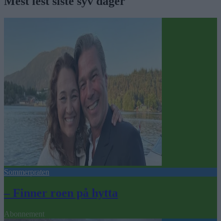
Mest lest siste syv dager
Sommerpraten
– Finner roen på hytta
Abonnement