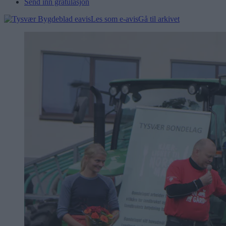
Send inn gratulasjon
Les som e-avis
Gå til arkivet