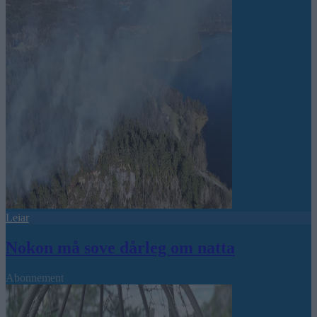
Leiar
Nokon må sove dårleg om natta
Abonnement