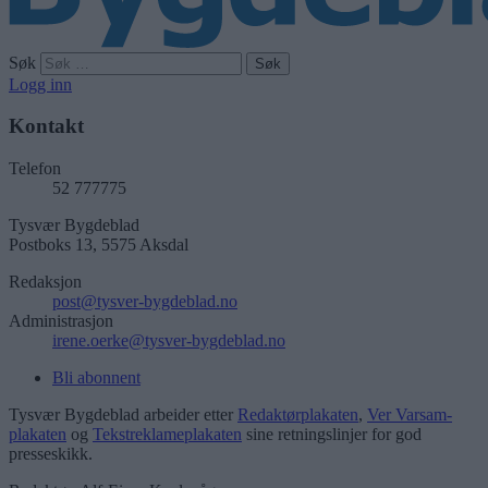
Søk
Logg inn
Kontakt
Telefon
52 777775
Tysvær Bygdeblad
Postboks 13, 5575 Aksdal
Redaksjon
post@tysver-bygdeblad.no
Administrasjon
irene.oerke@tysver-bygdeblad.no
Bli abonnent
Tysvær Bygdeblad arbeider etter
Redaktørplakaten
,
Ver Varsam-
plakaten
og
Tekstreklameplakaten
sine retningslinjer for god
presseskikk.