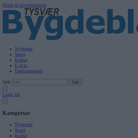
Hopp til hovedinnhold
Nyhende
Sport
Kultur
E-avis
Dødsannonser
Søk
Logg inn
Kategoriar
Nyhende
Sport
Kultur