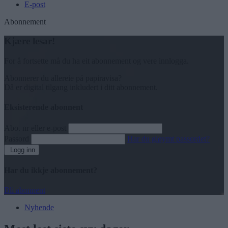
E-post
Abonnement
Kjære lesar!
For å fortsette må du ha eit abonnement og vere innlogga.
Abonnerer du allereie på papiravisa?
Då er digital tilgang inkludert i ditt abonnement.
Eksisterende abonnent
Abo. nr eller e-post
Passord
Har du gløymt passordet?
Logg inn
Har du ikkje abonnement?
Bli abonnent
Nyhende