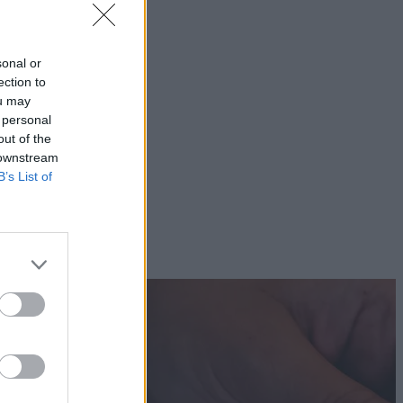
sonal or
ection to
ou may
 personal
out of the
 downstream
B’s List of