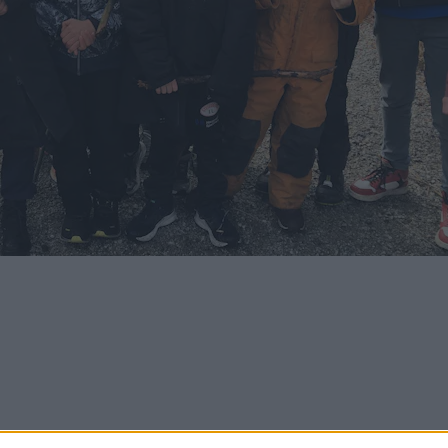
ane. Ein slik påstand kan me sjølvsagt ikkje stå for. Foto: Marit Tvedt
B