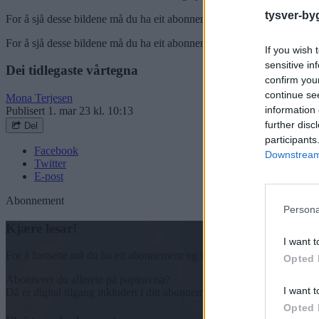
tysver-by
For å sjå desse bildene må du ha eit abonnement.
For å sjå desse bildene må du ha eit abonnement.
If you wish 
sensitive in
Dei tidlegaste vårtegna
confirm you
continue se
Mona Terjesen
information 
Publisert
1. mar 23 kl. 10:13
further disc
Del
participants
Facebook
Downstream 
Twitter
E-post
Abonnement
Persona
Kjære lesar!
I want t
For å fortsette må du ha eit abonnement og vere innlogga.
Opted 
Abonnerer du allereie på papiravisa?
I want t
Då er digital tilgang inkludert i ditt abonnement.
Opted 