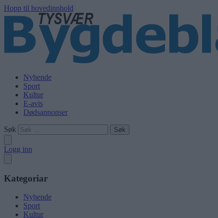
Hopp til hovedinnhold
Nyhende
Sport
Kultur
E-avis
Dødsannonser
Søk
Logg inn
Kategoriar
Nyhende
Sport
Kultur