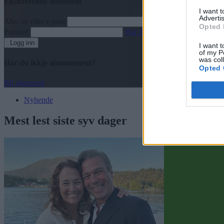
Eksisterende abonnent
I want 
Advertis
Abo. nr eller e-post
Opted 
Passord
Har du gløymt passordet?
Logg inn
I want t
of my P
was col
Har du ikkje abonnement?
Opted 
Bli abonnent
Nyhende
Mest lest siste syv dager