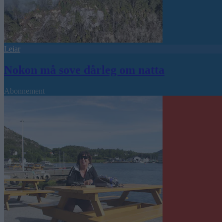
Leiar
Nokon må sove dårleg om natta
Abonnement