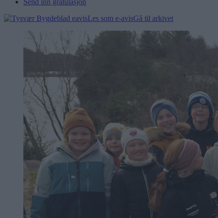
Send inn gratulasjon
Les som e-avis
Gå til arkivet