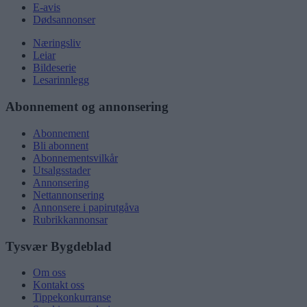
E-avis
Dødsannonser
Næringsliv
Leiar
Bildeserie
Lesarinnlegg
Abonnement og annonsering
Abonnement
Bli abonnent
Abonnementsvilkår
Utsalgsstader
Annonsering
Nettannonsering
Annonsere i papirutgåva
Rubrikkannonsar
Tysvær Bygdeblad
Om oss
Kontakt oss
Tippekonkurranse