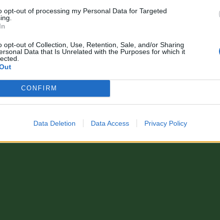
to opt-out of processing my Personal Data for Targeted
ing.
In
o opt-out of Collection, Use, Retention, Sale, and/or Sharing
ersonal Data that Is Unrelated with the Purposes for which it
lected.
Out
CONFIRM
Data Deletion
Data Access
Privacy Policy