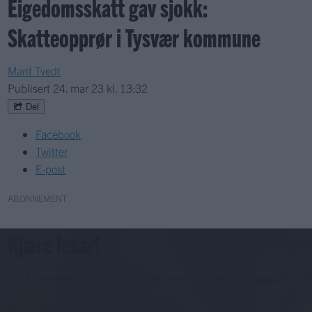
Eigedomsskatt gav sjokk:
Skatteopprør i Tysvær kommune
Marit Tvedt
Publisert
24. mar 23 kl. 13:32
Del
Facebook
Twitter
E-post
ABONNEMENT
Kjære lesar!
For å fortsette må du ha eit abonnement og vere innlogga.
Abonnerer du allereie på papiravisa?