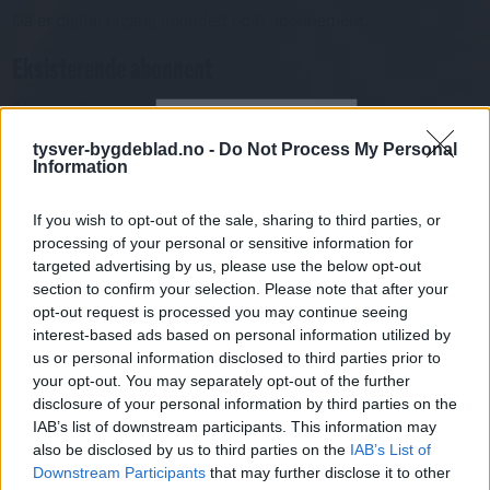
Då er digital tilgang inkludert i ditt abonnement.
Eksisterende abonnent
Abo. nr eller e-post
Passord
Har du gløymt passordet?
tysver-bygdeblad.no -
Do Not Process My Personal
Logg inn
Information
Har du ikkje abonnement?
If you wish to opt-out of the sale, sharing to third parties, or
processing of your personal or sensitive information for
Bli abonnent
targeted advertising by us, please use the below opt-out
section to confirm your selection. Please note that after your
Næringsliv
opt-out request is processed you may continue seeing
Nyhende
interest-based ads based on personal information utilized by
us or personal information disclosed to third parties prior to
Mest lest siste syv dager
your opt-out. You may separately opt-out of the further
disclosure of your personal information by third parties on the
IAB’s list of downstream participants. This information may
also be disclosed by us to third parties on the
IAB’s List of
Downstream Participants
that may further disclose it to other