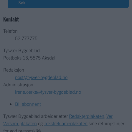
Søk
Kontakt
Telefon
52 777775
Tysvær Bygdeblad
Postboks 13, 5575 Aksdal
Redaksjon
post@tysver-bygdeblad.no
Administrasjon
irene.oerke@tysver-bygdeblad.no
Bli abonnent
Tysvær Bygdeblad arbeider etter
Redaktørplakaten
,
Ver
Varsam-plakaten
og
Tekstreklameplakaten
sine retningslinjer
for god presseskikk.