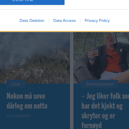
 dager
Data Deletion
Data Access
Privacy Policy
Leiar
Sommerpraten
Nokon må sove
– Jeg liker folk s
dårleg om natta
har det kjekt og
skryter og er
ABONNEMENT
fornøyd