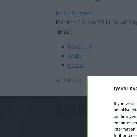
Mona Terjesen
Publisert
16. mai 23 kl. 05:46
Op
Del
Facebook
Twitter
E-post
ABONNEMENT
tysver-by
Kjære lesar!
If you wish 
sensitive in
confirm you
continue se
For å fortsette må du ha eit abo
information 
further disc