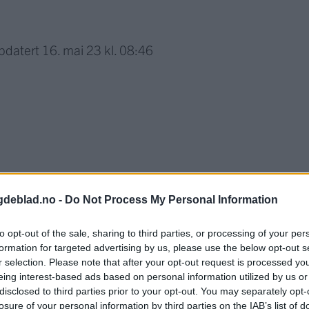
pdatert
16. mai 23 kl. 08:46
gdeblad.no -
Do Not Process My Personal Information
to opt-out of the sale, sharing to third parties, or processing of your per
formation for targeted advertising by us, please use the below opt-out s
r selection. Please note that after your opt-out request is processed y
eing interest-based ads based on personal information utilized by us or
nnement og vere innlogga.
disclosed to third parties prior to your opt-out. You may separately opt-
losure of your personal information by third parties on the IAB’s list of