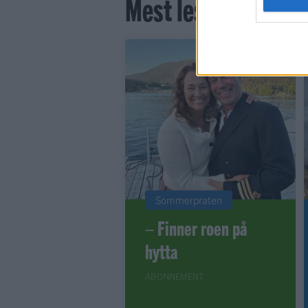
Mest lest siste syv
Sommerpraten
– Finner roen på
hytta
ABONNEMENT