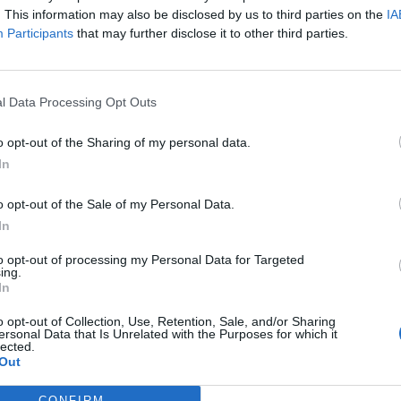
. This information may also be disclosed by us to third parties on the
IA
isa?
Participants
that may further disclose it to other third parties.
itt abonnement.
l Data Processing Opt Outs
o opt-out of the Sharing of my personal data.
ar du gløymt passordet?
In
o opt-out of the Sale of my Personal Data.
In
nement?
to opt-out of processing my Personal Data for Targeted
ing.
In
o opt-out of Collection, Use, Retention, Sale, and/or Sharing
ersonal Data that Is Unrelated with the Purposes for which it
lected.
Out
CONFIRM