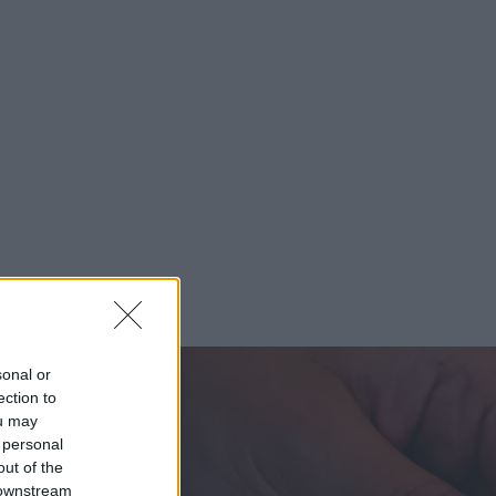
sonal or
ection to
ou may
 personal
out of the
 downstream