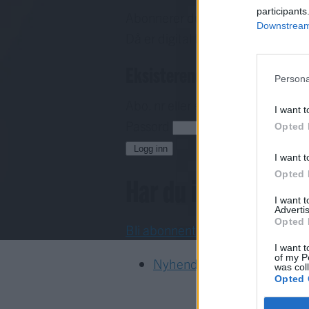
participants
Abonnerer du allereie på papirav
Downstream 
Då er digital tilgang inkludert i d
Eksisterende abonnent
Persona
Abo. nr eller e-post
I want t
Passord
H
Opted 
Logg inn
I want t
Opted 
Har du ikkje abon
I want 
Advertis
Opted 
Bli abonnent
I want t
of my P
Nyhende
was col
Opted 