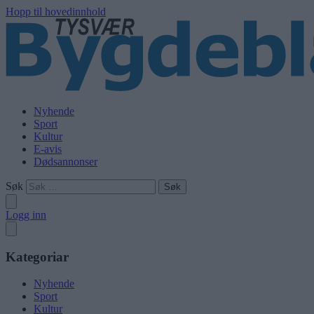
Hopp til hovedinnhold
Nyhende
Sport
Kultur
E-avis
Dødsannonser
Søk
Logg inn
Kategoriar
Nyhende
Sport
Kultur