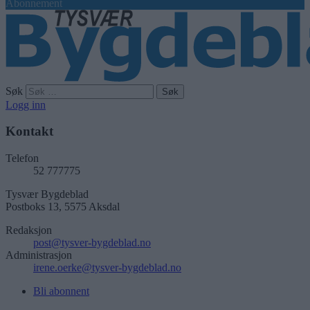
Abonnement
Søk
Logg inn
Kontakt
Telefon
52 777775
Tysvær Bygdeblad
Postboks 13, 5575 Aksdal
Redaksjon
post@tysver-bygdeblad.no
Administrasjon
irene.oerke@tysver-bygdeblad.no
Bli abonnent