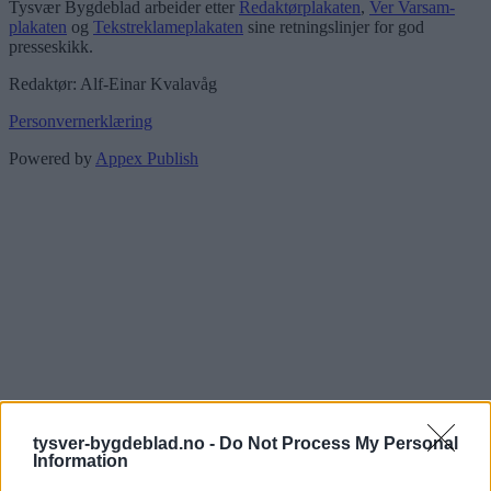
Tysvær Bygdeblad arbeider etter
Redaktørplakaten
,
Ver Varsam-
plakaten
og
Tekstreklameplakaten
sine retningslinjer for god
presseskikk.
Redaktør: Alf-Einar Kvalavåg
Personvernerklæring
Powered by
Appex Publish
tysver-bygdeblad.no -
Do Not Process My Personal
Information