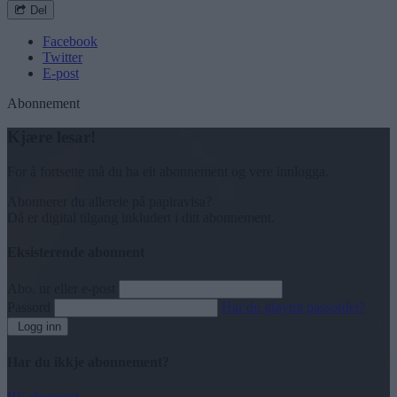
Del
Facebook
Twitter
E-post
Abonnement
Kjære lesar!
For å fortsette må du ha eit abonnement og vere innlogga.
Abonnerer du allereie på papiravisa?
Då er digital tilgang inkludert i ditt abonnement.
Eksisterende abonnent
Abo. nr eller e-post
Passord
Har du gløymt passordet?
Logg inn
Har du ikkje abonnement?
Bli abonnent