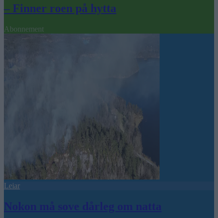
– Finner roen på hytta
Abonnement
Leiar
Nokon må sove dårleg om natta