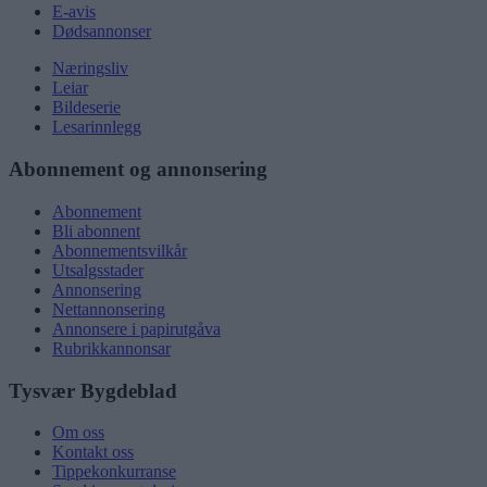
E-avis
Dødsannonser
Næringsliv
Leiar
Bildeserie
Lesarinnlegg
Abonnement og annonsering
Abonnement
Bli abonnent
Abonnementsvilkår
Utsalgsstader
Annonsering
Nettannonsering
Annonsere i papirutgåva
Rubrikkannonsar
Tysvær Bygdeblad
Om oss
Kontakt oss
Tippekonkurranse