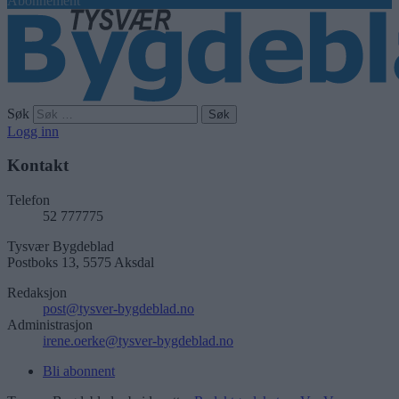
Abonnement
Søk
Logg inn
Kontakt
Telefon
52 777775
Tysvær Bygdeblad
Postboks 13, 5575 Aksdal
Redaksjon
post@tysver-bygdeblad.no
Administrasjon
irene.oerke@tysver-bygdeblad.no
Bli abonnent