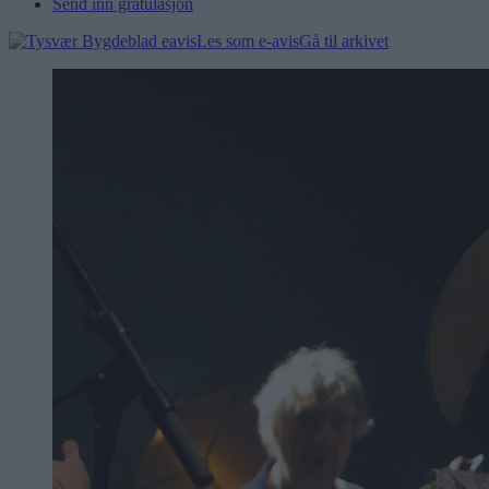
Send inn gratulasjon
Les som e-avis
Gå til arkivet