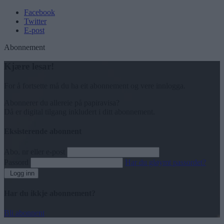
Facebook
Twitter
E-post
Abonnement
Kjære lesar!
For å fortsette må du ha eit abonnement og vere innlogga.
Abonnerer du allereie på papiravisa?
Då er digital tilgang inkludert i ditt abonnement.
Eksisterende abonnent
Abo. nr eller e-post
Passord
Har du gløymt passordet?
Logg inn
Har du ikkje abonnement?
Bli abonnent