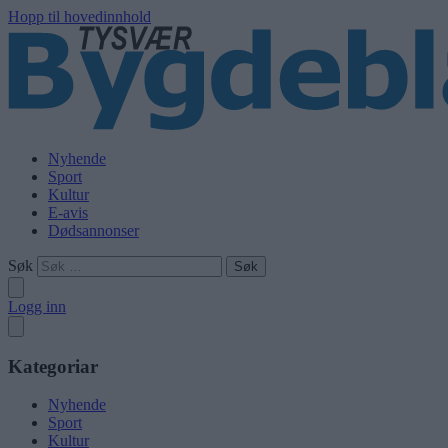
Hopp til hovedinnhold
Nyhende
Sport
Kultur
E-avis
Dødsannonser
Søk
Logg inn
Kategoriar
Nyhende
Sport
Kultur