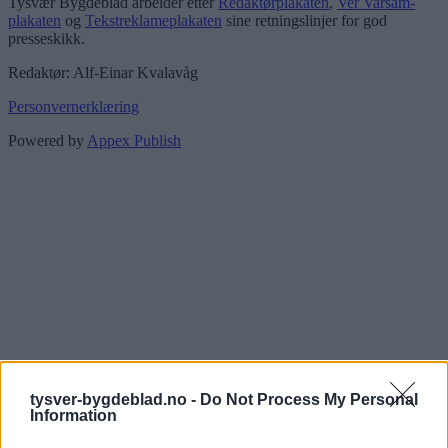
Tysvær Bygdeblad arbeider etter
Redaktørplakaten
,
Ver Varsam-
plakaten
og
Tekstreklameplakaten
sine retningslinjer for god
presseskikk.
Redaktør: Alf-Einar Kvalavåg
Personvernerklæring
Powered by
Appex Publish
tysver-bygdeblad.no -
Do Not Process My Personal
Information