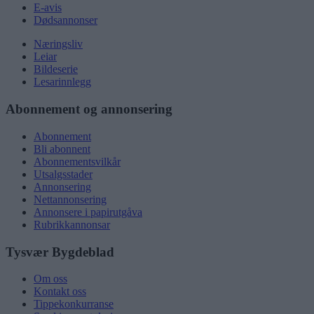
E-avis
Dødsannonser
Næringsliv
Leiar
Bildeserie
Lesarinnlegg
Abonnement og annonsering
Abonnement
Bli abonnent
Abonnementsvilkår
Utsalgsstader
Annonsering
Nettannonsering
Annonsere i papirutgåva
Rubrikkannonsar
Tysvær Bygdeblad
Om oss
Kontakt oss
Tippekonkurranse