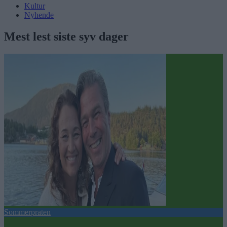
Kultur
Nyhende
Mest lest siste syv dager
Sommerpraten