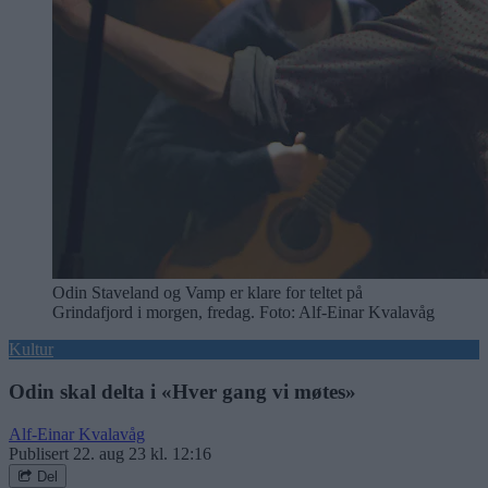
Odin Staveland og Vamp er klare for teltet på
Grindafjord i morgen, fredag. Foto: Alf-Einar Kvalavåg
Kultur
Odin skal delta i «Hver gang vi møtes»
Alf-Einar Kvalavåg
Publisert
22. aug 23 kl. 12:16
Del