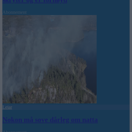
Abonnement
Leiar
Nokon må sove dårleg om natta