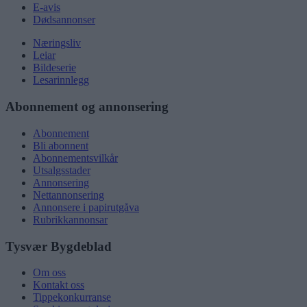
E-avis
Dødsannonser
Næringsliv
Leiar
Bildeserie
Lesarinnlegg
Abonnement og annonsering
Abonnement
Bli abonnent
Abonnementsvilkår
Utsalgsstader
Annonsering
Nettannonsering
Annonsere i papirutgåva
Rubrikkannonsar
Tysvær Bygdeblad
Om oss
Kontakt oss
Tippekonkurranse