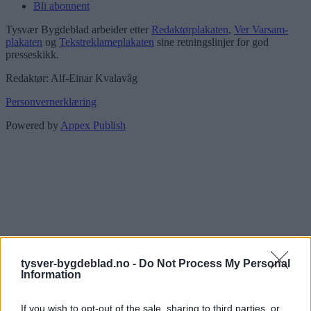
Bli abonnent
Tysvær Bygdeblad arbeider etter
Redaktørplakaten
,
Ver Varsam-
plakaten
og
Tekstreklameplakaten
sine retningslinjer for god
presseskikk.
Redaktør: Alf-Einar Kvalavåg
Personvernerklæring
Powered by
Appex Publish
tysver-bygdeblad.no -
Do Not Process My Personal
Information
If you wish to opt-out of the sale, sharing to third parties, or