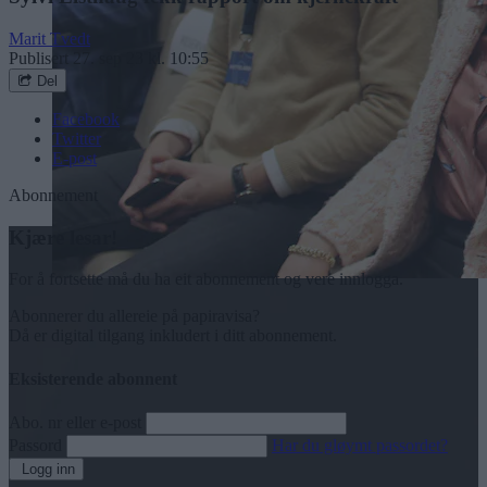
Marit Tvedt
Publisert
27. sep 23 kl. 10:55
Del
Facebook
Twitter
E-post
Abonnement
Kjære lesar!
For å fortsette må du ha eit abonnement og vere innlogga.
Abonnerer du allereie på papiravisa?
Då er digital tilgang inkludert i ditt abonnement.
Eksisterende abonnent
Abo. nr eller e-post
Passord
Har du gløymt passordet?
Logg inn