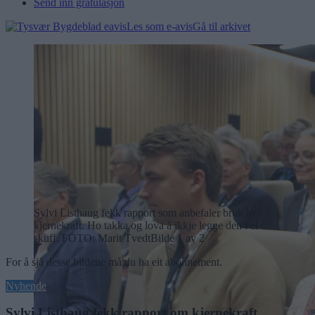
Send inn gratulasjon
Les som e-avis
Gå til arkivet
Sylvi Listhaug fekk rapport som anbefaler bruk av
kjernekraft. Ho takka og lova å ikkje legge den i ei
skuff.
FOTO: Marit Tvedt
Bilde 1 av 2
For å sjå desse bildene må du ha eit abonnement.
Nyhende
Sylvi Listhaug fekk rapport om kjernekraft