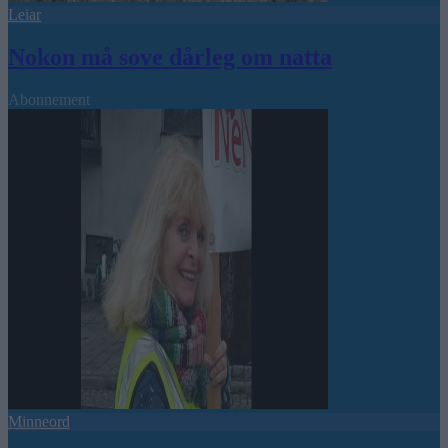
Leiar
Nokon må sove dårleg om natta
Abonnement
Minneord