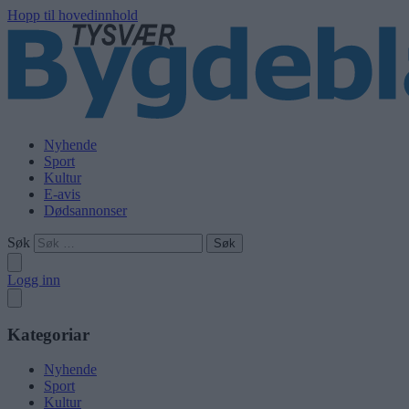
Hopp til hovedinnhold
Nyhende
Sport
Kultur
E-avis
Dødsannonser
Søk
Logg inn
Kategoriar
Nyhende
Sport
Kultur