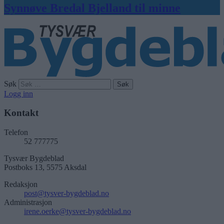
Synnøve Bredal Bjelland til minne
Søk
Logg inn
Kontakt
Telefon
52 777775
Tysvær Bygdeblad
Postboks 13, 5575 Aksdal
Redaksjon
post@tysver-bygdeblad.no
Administrasjon
irene.oerke@tysver-bygdeblad.no