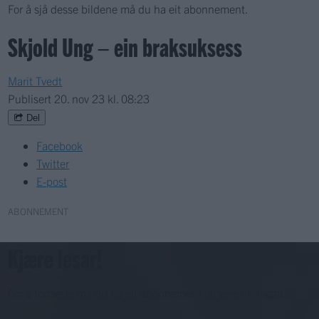
For å sjå desse bildene må du ha eit abonnement.
Skjold Ung – ein braksuksess
Marit Tvedt
Publisert
20. nov 23 kl. 08:23
Del
Facebook
Twitter
E-post
ABONNEMENT
Kjære lesar!
For å fortsette må du ha eit abonnement og vere innlogga.