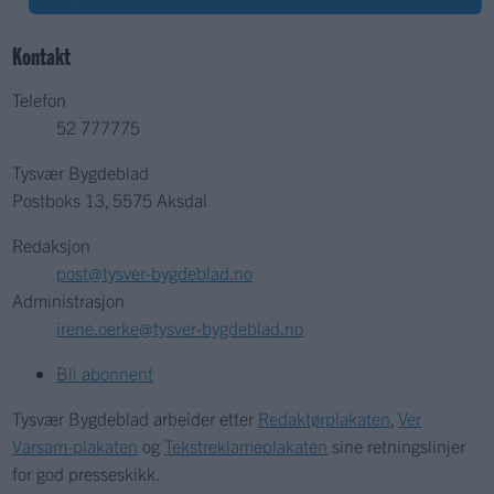
Kontakt
Telefon
52 777775
Tysvær Bygdeblad
Postboks 13, 5575 Aksdal
Redaksjon
post@tysver-bygdeblad.no
Administrasjon
irene.oerke@tysver-bygdeblad.no
Bli abonnent
Tysvær Bygdeblad arbeider etter
Redaktørplakaten
,
Ver
Varsam-plakaten
og
Tekstreklameplakaten
sine retningslinjer
for god presseskikk.