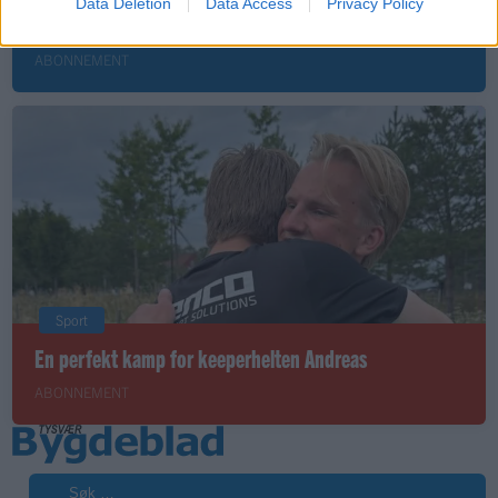
Data Deletion
Data Access
Privacy Policy
Nokon må sove dårleg om natta
ABONNEMENT
Sport
En perfekt kamp for keeperhelten Andreas
ABONNEMENT
Søk