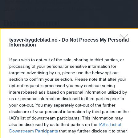
Abonnerer du allereie på papiravisa?
Då er digital tilgang inkludert i ditt abonnement.
Eksisterende abonnent
Abo. nr eller e-post
tysver-bygdeblad.no -
Do Not Process My Personal
Passord
Har du gløymt passordet?
Information
Logg inn
Har du ikkje abonnement?
If you wish to opt-out of the sale, sharing to third parties, or
processing of your personal or sensitive information for
Bli abonnent
targeted advertising by us, please use the below opt-out
section to confirm your selection. Please note that after your
Nyhende
opt-out request is processed you may continue seeing
interest-based ads based on personal information utilized by
Sport
us or personal information disclosed to third parties prior to
your opt-out. You may separately opt-out of the further
Mest lest siste syv dager
disclosure of your personal information by third parties on the
IAB’s list of downstream participants. This information may
also be disclosed by us to third parties on the
IAB’s List of
Downstream Participants
that may further disclose it to other
third parties.