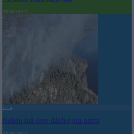
Abonnement
Leiar
Nokon må sove dårleg om natta
Abonnement