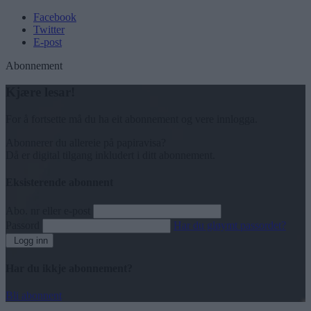
Facebook
Twitter
E-post
Abonnement
Kjære lesar!
For å fortsette må du ha eit abonnement og vere innlogga.
Abonnerer du allereie på papiravisa?
Då er digital tilgang inkludert i ditt abonnement.
Eksisterende abonnent
Abo. nr eller e-post
Passord
Har du gløymt passordet?
Logg inn
Har du ikkje abonnement?
Bli abonnent