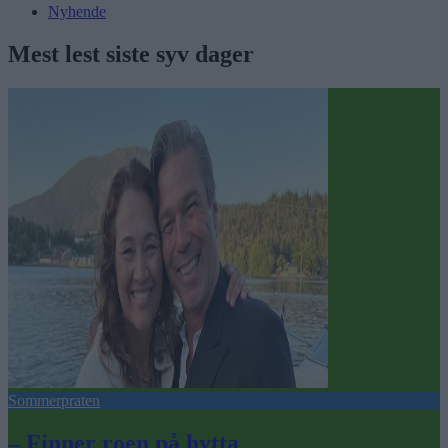
Nyhende
Mest lest siste syv dager
Sommerpraten
– Finner roen på hytta