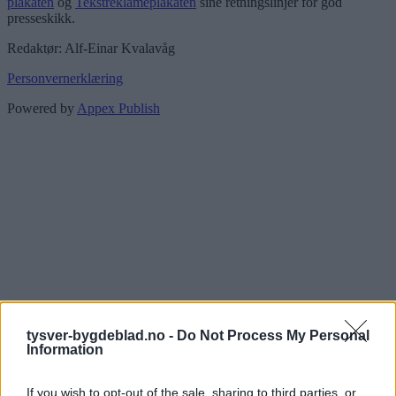
plakaten
og
Tekstreklameplakaten
sine retningslinjer for god
presseskikk.
Redaktør: Alf-Einar Kvalavåg
Personvernerklæring
Powered by
Appex Publish
tysver-bygdeblad.no -
Do Not Process My Personal
Information
If you wish to opt-out of the sale, sharing to third parties, or