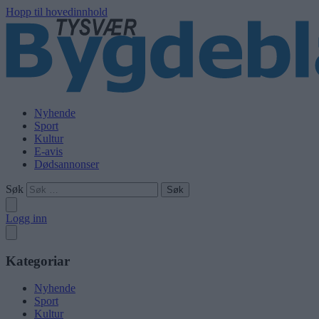
Hopp til hovedinnhold
Nyhende
Sport
Kultur
E-avis
Dødsannonser
Søk
Logg inn
Kategoriar
Nyhende
Sport
Kultur