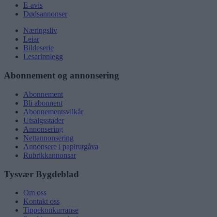
E-avis
Dødsannonser
Næringsliv
Leiar
Bildeserie
Lesarinnlegg
Abonnement og annonsering
Abonnement
Bli abonnent
Abonnementsvilkår
Utsalgsstader
Annonsering
Nettannonsering
Annonsere i papirutgåva
Rubrikkannonsar
Tysvær Bygdeblad
Om oss
Kontakt oss
Tippekonkurranse