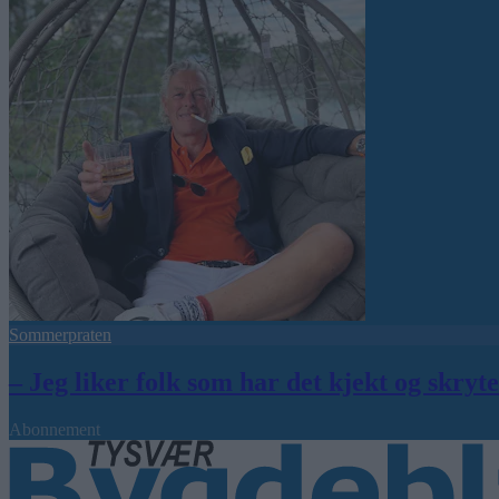
Sommerpraten
– Jeg liker folk som har det kjekt og skryt
Abonnement