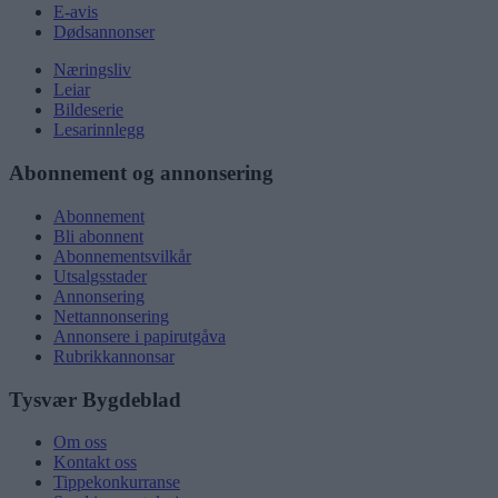
E-avis
Dødsannonser
Næringsliv
Leiar
Bildeserie
Lesarinnlegg
Abonnement og annonsering
Abonnement
Bli abonnent
Abonnementsvilkår
Utsalgsstader
Annonsering
Nettannonsering
Annonsere i papirutgåva
Rubrikkannonsar
Tysvær Bygdeblad
Om oss
Kontakt oss
Tippekonkurranse