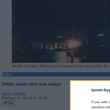
Henrik Sebastian Mikkelsen fra Førland sluttet med studiet for å
Kultur
Sebby satser stort som sanger
tysver-by
Mona Terjesen
Publisert
21. feb 24 kl. 12:34
If you wish 
Del
sensitive in