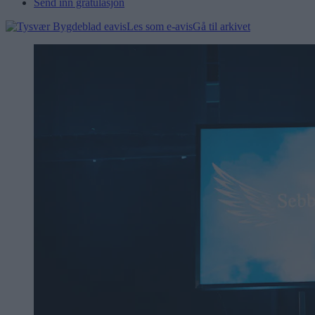
Send inn gratulasjon
Les som e-avis
Gå til arkivet