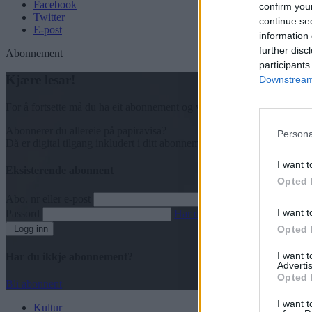
Facebook
confirm you
Twitter
continue se
E-post
information 
further disc
Abonnement
participants
Kjære lesar!
Downstream 
For å fortsette må du ha eit abonnement og vere innlogga.
Abonnerer du allereie på papiravisa?
Persona
Då er digital tilgang inkludert i ditt abonnement.
I want t
Eksisterende abonnent
Opted 
Abo. nr eller e-post
I want t
Passord
Har du gløymt passordet?
Logg inn
Opted 
I want 
Har du ikkje abonnement?
Advertis
Opted 
Bli abonnent
I want t
Kultur