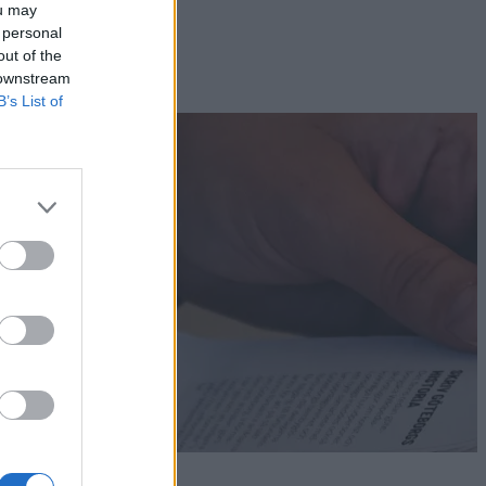
ou may
 personal
out of the
 downstream
B’s List of