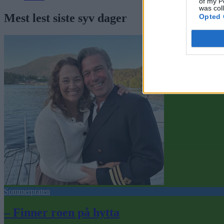
of my P
was col
Mest lest siste syv dager
Opted 
Sommerpraten
– Finner roen på hytta