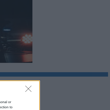
sonal or
ection to