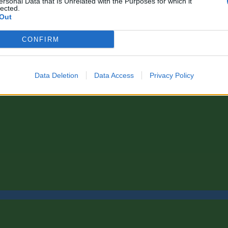
ersonal Data that Is Unrelated with the Purposes for which it
lected.
Out
CONFIRM
Data Deletion
Data Access
Privacy Policy