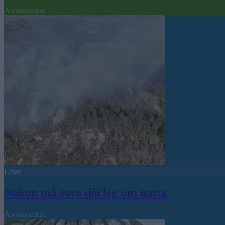
Abonnement
Leiar
Nokon må sove dårleg om natta
Abonnement