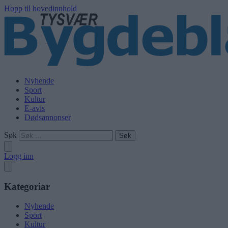
Hopp til hovedinnhold
Nyhende
Sport
Kultur
E-avis
Dødsannonser
Søk
Logg inn
Kategoriar
Nyhende
Sport
Kultur