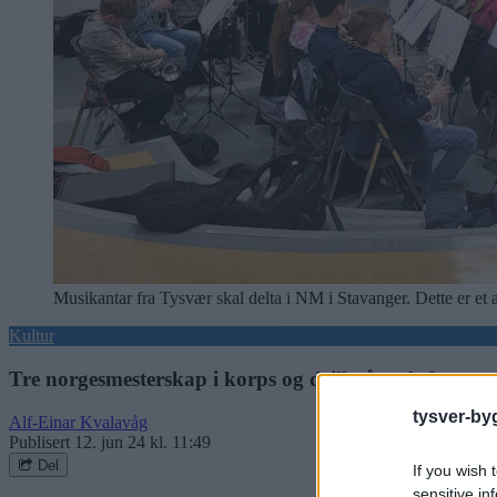
Musikantar fra Tysvær skal delta i NM i Stavanger. Dette er et
Kultur
Tre norgesmesterskap i korps og drill på en helg
tysver-by
Alf-Einar Kvalavåg
Publisert
12. jun 24 kl. 11:49
Del
If you wish 
sensitive in