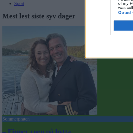
of my P
Sport
was col
Opted 
Mest lest siste syv dager
Sommerpraten
– Finner roen på hytta