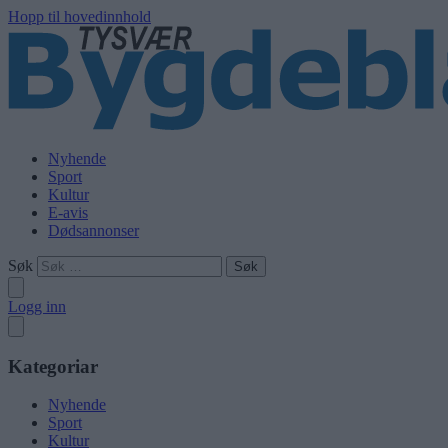
Hopp til hovedinnhold
Nyhende
Sport
Kultur
E-avis
Dødsannonser
Søk
Logg inn
Kategoriar
Nyhende
Sport
Kultur