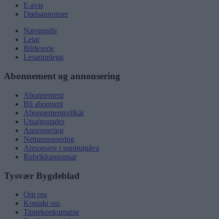
E-avis
Dødsannonser
Næringsliv
Leiar
Bildeserie
Lesarinnlegg
Abonnement og annonsering
Abonnement
Bli abonnent
Abonnementsvilkår
Utsalgsstader
Annonsering
Nettannonsering
Annonsere i papirutgåva
Rubrikkannonsar
Tysvær Bygdeblad
Om oss
Kontakt oss
Tippekonkurranse