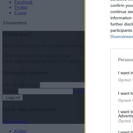
Facebook
confirm you
Twitter
continue se
E-post
information 
Abonnement
further disc
participants
Kjære lesar!
Downstream 
For å fortsette må du ha eit abonnement og vere innlogga.
Abonnerer du allereie på papiravisa?
Persona
Då er digital tilgang inkludert i ditt abonnement.
Eksisterende abonnent
I want t
Opted 
Abo. nr eller e-post
Passord
Har du gløymt passordet?
I want t
Logg inn
Opted 
Har du ikkje abonnement?
I want 
Advertis
Opted 
Bli abonnent
Kultur
I want t