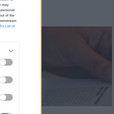
ou may
 personal
out of the
 downstream
B’s List of