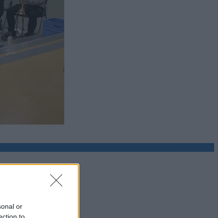
sonal or
ection to