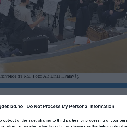
 arkivbilde fra RM. Foto: Alf-Einar Kvalavåg
gdeblad.no -
Do Not Process My Personal Information
to opt-out of the sale, sharing to third parties, or processing of your per
formation for targeted advertising by us, please use the below opt-out s