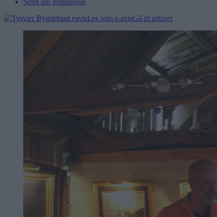
Send inn gratulasjon
Les som e-avis
Gå til arkivet