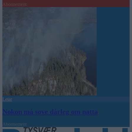
Abonnement
Leiar
Nokon må sove dårleg om natta
Abonnement