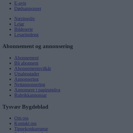
E-avis
Dødsannonser
Næringsliv
Leiar
Bildeserie
Lesarinnlegg
Abonnement og annonsering
Abonnement
Bli abonnent
Abonnementsvilkår
Utsalgsstader
Annonsering
Nettannonsering
Annonsere i papirutgåva
Rubrikkannonsar
Tysvær Bygdeblad
Om oss
Kontakt oss
Tippekonkurranse