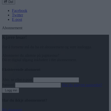
Del
Facebook
Twitter
E-post
Abonnement
Kjære lesar!
For å fortsette må du ha eit abonnement og vere innlogga.
Abonnerer du allereie på papiravisa?
Då er digital tilgang inkludert i ditt abonnement.
Eksisterende abonnent
Abo. nr eller e-post
Passord
Har du gløymt passordet?
Logg inn
Har du ikkje abonnement?
Bli abonnent