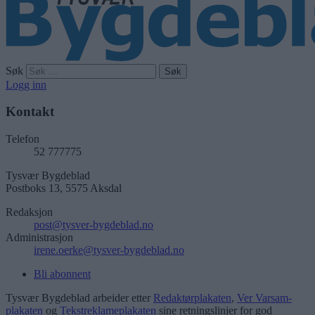
Søk
Logg inn
Kontakt
Telefon
52 777775
Tysvær Bygdeblad
Postboks 13, 5575 Aksdal
Redaksjon
post@tysver-bygdeblad.no
Administrasjon
irene.oerke@tysver-bygdeblad.no
Bli abonnent
Tysvær Bygdeblad arbeider etter
Redaktørplakaten
,
Ver Varsam-
plakaten
og
Tekstreklameplakaten
sine retningslinjer for god