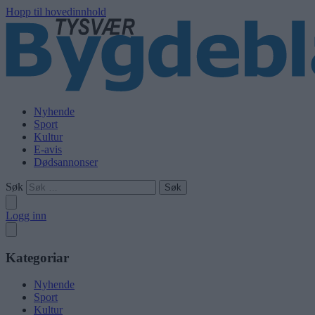
Hopp til hovedinnhold
Nyhende
Sport
Kultur
E-avis
Dødsannonser
Søk
Logg inn
Kategoriar
Nyhende
Sport
Kultur