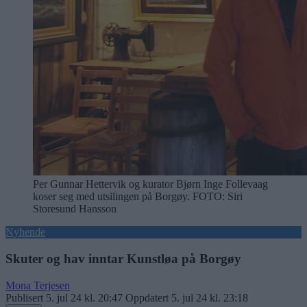
Per Gunnar Hettervik og kurator Bjørn Inge Follevaag
koser seg med utsilingen på Borgøy.
FOTO: Siri
Storesund Hansson
Nyhende
Skuter og hav inntar Kunstløa på Borgøy
Mona Terjesen
Publisert
5. jul 24 kl. 20:47
Oppdatert
5. jul 24 kl. 23:18