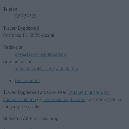
Telefon
52 777775
Tysvær Bygdeblad
Postboks 13, 5575 Aksdal
Redaksjon
post@tysver-bygdeblad.no
Administrasjon
irene.oerke@tysver-bygdeblad.no
Bli abonnent
Tysvær Bygdeblad arbeider etter
Redaktørplakaten
,
Ver
Varsam-plakaten
og
Tekstreklameplakaten
sine retningslinjer
for god presseskikk.
Redaktør: Alf-Einar Kvalavåg