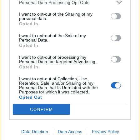
Personal Data Processing Opt Outs
I want to opt-out of the Sharing of my
Sommerpraten
personal data.
Opted In
– Finner roen på hytta
I want to opt-out of the Sale of my
ABONNEMENT
Personal Data.
Opted In
I want to opt-out of processing my
Personal Data for Targeted Advertising.
Opted In
I want to opt-out of Collection, Use,
Retention, Sale, and/or Sharing of my
Personal Data that Is Unrelated with the
Purposes for which it was collected.
Opted Out
CONFIRM
Sommerpraten
– Jeg liker folk som har det kjekt og skryter og er
fornøyd
Data Deletion
Data Access
Privacy Policy
ABONNEMENT