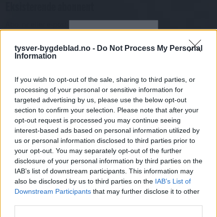
Eksisterende abonnent
Abo. nr eller e-post
Passord
Har du gløymt passordet?
tysver-bygdeblad.no -
Do Not Process My Personal
Logg inn
Information
Har du ikkje abonnement?
If you wish to opt-out of the sale, sharing to third parties, or
Bli abonnent
processing of your personal or sensitive information for
targeted advertising by us, please use the below opt-out
Nyhende
section to confirm your selection. Please note that after your
opt-out request is processed you may continue seeing
interest-based ads based on personal information utilized by
Mest lest siste syv dager
us or personal information disclosed to third parties prior to
your opt-out. You may separately opt-out of the further
disclosure of your personal information by third parties on the
IAB’s list of downstream participants. This information may
also be disclosed by us to third parties on the
IAB’s List of
Downstream Participants
that may further disclose it to other
third parties.