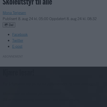
Skoleutstyr til alle
Mona Terjesen
Publisert
8. aug 24 kl. 05:00
Oppdatert
8. aug 24 kl. 08:32
Del
Facebook
Twitter
E-post
ABONNEMENT
Kjære lesar!
For å fortsette må du ha eit abonnement og vere innlogga.
Abonnerer du allereie på papiravisa?
Då er digital tilgang inkludert i ditt abonnement.