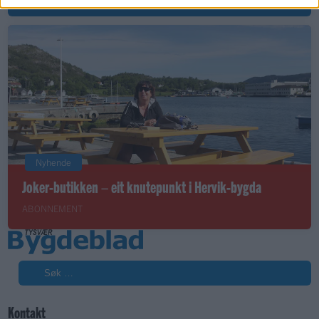
Nyhende
Joker-butikken – eit knutepunkt i Hervik-bygda
ABONNEMENT
Søk
Kontakt