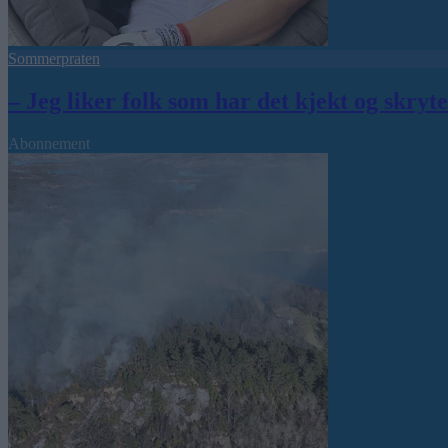
Sommerpraten
– Jeg liker folk som har det kjekt og skryt
Abonnement