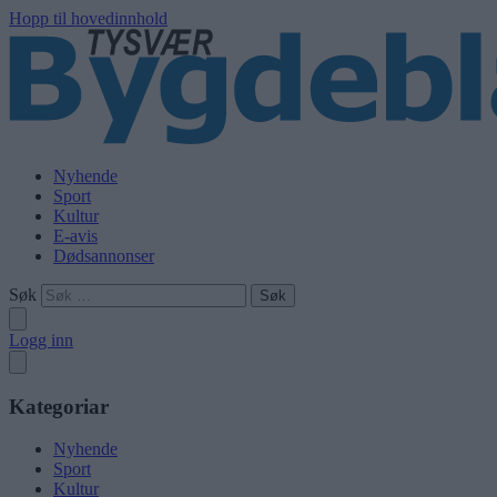
Hopp til hovedinnhold
Nyhende
Sport
Kultur
E-avis
Dødsannonser
Søk
Logg inn
Kategoriar
Nyhende
Sport
Kultur