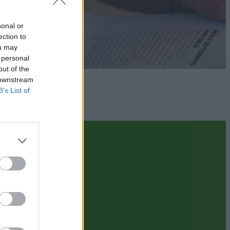
sonal or
ection to
ou may
 personal
out of the
 downstream
B’s List of