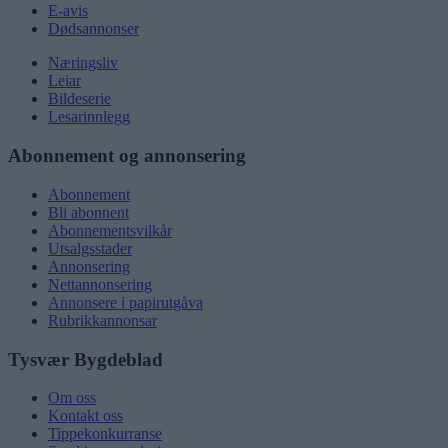
E-avis
Dødsannonser
Næringsliv
Leiar
Bildeserie
Lesarinnlegg
Abonnement og annonsering
Abonnement
Bli abonnent
Abonnementsvilkår
Utsalgsstader
Annonsering
Nettannonsering
Annonsere i papirutgåva
Rubrikkannonsar
Tysvær Bygdeblad
Om oss
Kontakt oss
Tippekonkurranse