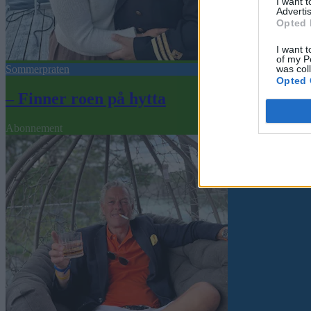
I want 
Advertis
Opted 
I want t
of my P
was col
Sommerpraten
Opted 
– Finner roen på hytta
Abonnement