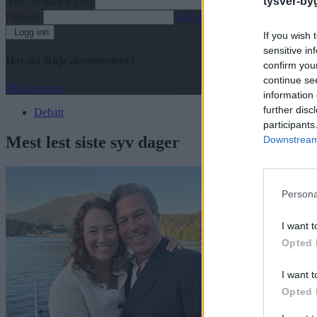
tysver-by
Abo. nr eller e-post
Passord
Har du gløymt passordet?
Logg inn
If you wish 
sensitive in
Har du ikkje abonnement?
confirm you
continue se
Bli abonnent
information 
further disc
Debatt
participants
Mest lest siste syv dager
Downstream 
Persona
I want t
Opted 
I want t
Opted 