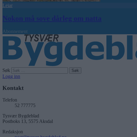
Leiar
Nokon må sove dårleg om natta
Abonnement
Søk
Logg inn
Kontakt
Telefon
52 777775
Tysvær Bygdeblad
Postboks 13, 5575 Aksdal
Redaksjon