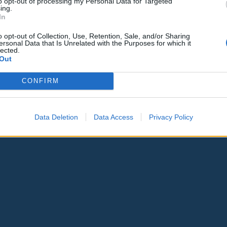
to opt-out of processing my Personal Data for Targeted
ing.
In
o opt-out of Collection, Use, Retention, Sale, and/or Sharing
ersonal Data that Is Unrelated with the Purposes for which it
lected.
Out
CONFIRM
Data Deletion
Data Access
Privacy Policy