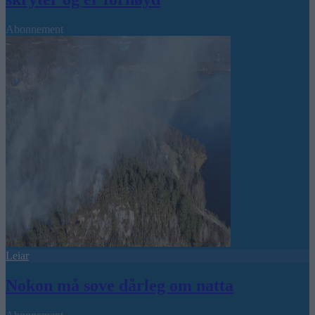
Abonnement
Leiar
Nokon må sove dårleg om natta