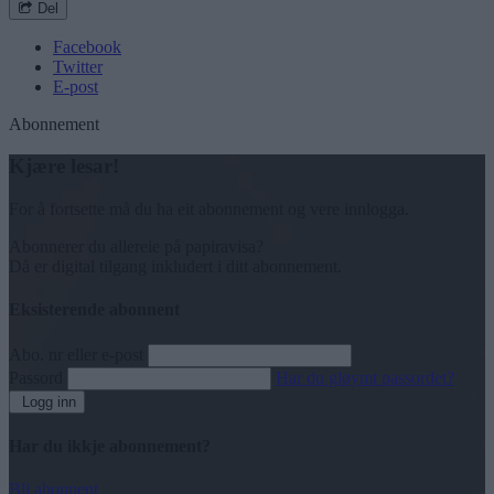
Del
Facebook
Twitter
E-post
Abonnement
Kjære lesar!
For å fortsette må du ha eit abonnement og vere innlogga.
Abonnerer du allereie på papiravisa?
Då er digital tilgang inkludert i ditt abonnement.
Eksisterende abonnent
Abo. nr eller e-post
Passord
Har du gløymt passordet?
Logg inn
Har du ikkje abonnement?
Bli abonnent