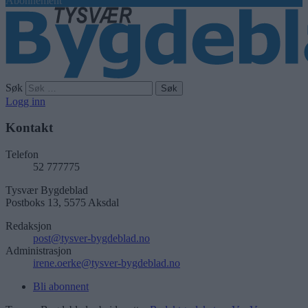
Abonnement
Søk
Logg inn
Kontakt
Telefon
52 777775
Tysvær Bygdeblad
Postboks 13, 5575 Aksdal
Redaksjon
post@tysver-bygdeblad.no
Administrasjon
irene.oerke@tysver-bygdeblad.no
Bli abonnent