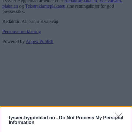
Tysvær Bygdeblad arbeider etter
Redaktørplakaten
,
Ver Varsam-
plakaten
og
Tekstreklameplakaten
sine retningslinjer for god
presseskikk.
Redaktør: Alf-Einar Kvalavåg
Personvernerklæring
Powered by
Appex Publish
tysver-bygdeblad.no -
Do Not Process My Personal
Information