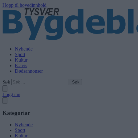
Hopp til hovedinnhold
Nyhende
Sport
Kultur
E-avis
Dødsannonser
Søk
Logg inn
Kategoriar
Nyhende
Sport
Kultur