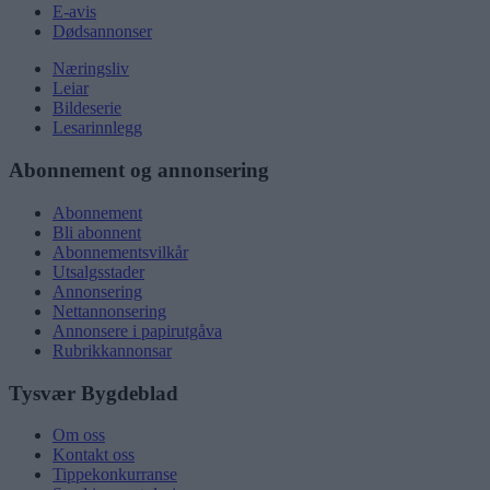
E-avis
Dødsannonser
Næringsliv
Leiar
Bildeserie
Lesarinnlegg
Abonnement og annonsering
Abonnement
Bli abonnent
Abonnementsvilkår
Utsalgsstader
Annonsering
Nettannonsering
Annonsere i papirutgåva
Rubrikkannonsar
Tysvær Bygdeblad
Om oss
Kontakt oss
Tippekonkurranse