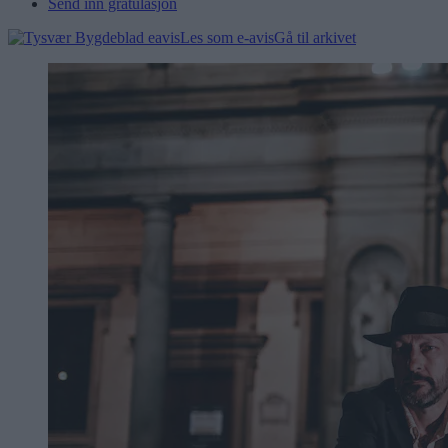
Send inn gratulasjon
Les som e-avis
Gå til arkivet