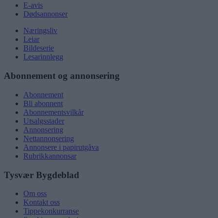
E-avis
Dødsannonser
Næringsliv
Leiar
Bildeserie
Lesarinnlegg
Abonnement og annonsering
Abonnement
Bli abonnent
Abonnementsvilkår
Utsalgsstader
Annonsering
Nettannonsering
Annonsere i papirutgåva
Rubrikkannonsar
Tysvær Bygdeblad
Om oss
Kontakt oss
Tippekonkurranse