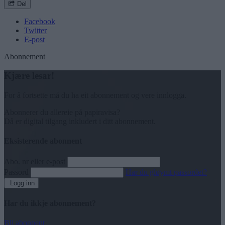
Del
Facebook
Twitter
E-post
Abonnement
Kjære lesar!
For å fortsette må du ha eit abonnement og vere innlogga.
Abonnerer du allereie på papiravisa?
Då er digital tilgang inkludert i ditt abonnement.
Eksisterende abonnent
Abo. nr eller e-post
Passord
Har du gløymt passordet?
Logg inn
Har du ikkje abonnement?
Bli abonnent