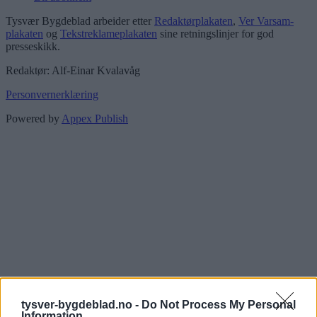
Tysvær Bygdeblad arbeider etter
Redaktørplakaten
,
Ver Varsam-
plakaten
og
Tekstreklameplakaten
sine retningslinjer for god
presseskikk.
Redaktør: Alf-Einar Kvalavåg
Personvernerklæring
Powered by
Appex Publish
tysver-bygdeblad.no -
Do Not Process My Personal
Information