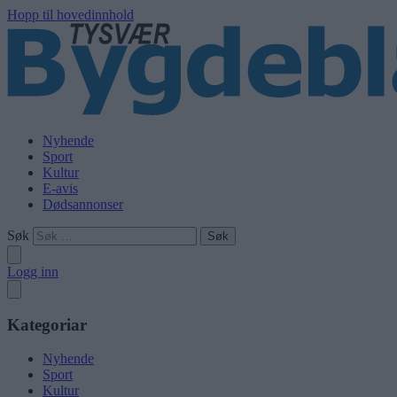
Hopp til hovedinnhold
Nyhende
Sport
Kultur
E-avis
Dødsannonser
Søk
Logg inn
Kategoriar
Nyhende
Sport
Kultur