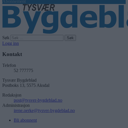
Abonnement
Søk
Logg inn
Kontakt
Telefon
52 777775
Tysvær Bygdeblad
Postboks 13, 5575 Aksdal
Redaksjon
post@tysver-bygdeblad.no
Administrasjon
irene.oerke@tysver-bygdeblad.no
Bli abonnent