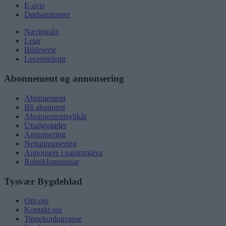
E-avis
Dødsannonser
Næringsliv
Leiar
Bildeserie
Lesarinnlegg
Abonnement og annonsering
Abonnement
Bli abonnent
Abonnementsvilkår
Utsalgsstader
Annonsering
Nettannonsering
Annonsere i papirutgåva
Rubrikkannonsar
Tysvær Bygdeblad
Om oss
Kontakt oss
Tippekonkurranse