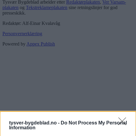
Tysvær Bygdeblad arbeider etter
Redaktørplakaten
,
Ver Varsam-
plakaten
og
Tekstreklameplakaten
sine retningslinjer for god
presseskikk.
Redaktør: Alf-Einar Kvalavåg
Personvernerklæring
Powered by
Appex Publish
tysver-bygdeblad.no -
Do Not Process My Personal
Information