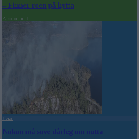
– Finner roen på hytta
Abonnement
Leiar
Nokon må sove dårleg om natta