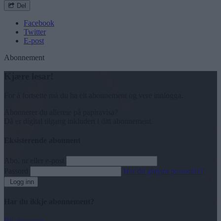
Del
Facebook
Twitter
E-post
Abonnement
Kjære lesar!
For å fortsette må du ha eit abonnement og vere innlogga.
Abonnerer du allereie på papiravisa?
Då er digital tilgang inkludert i ditt abonnement.
Eksisterende abonnent
Abo. nr eller e-post
Passord
Har du gløymt passordet?
Logg inn
Har du ikkje abonnement?
Bli abonnent