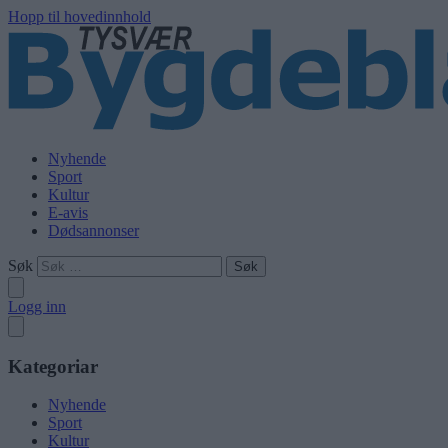
Hopp til hovedinnhold
Nyhende
Sport
Kultur
E-avis
Dødsannonser
Søk
Logg inn
Kategoriar
Nyhende
Sport
Kultur