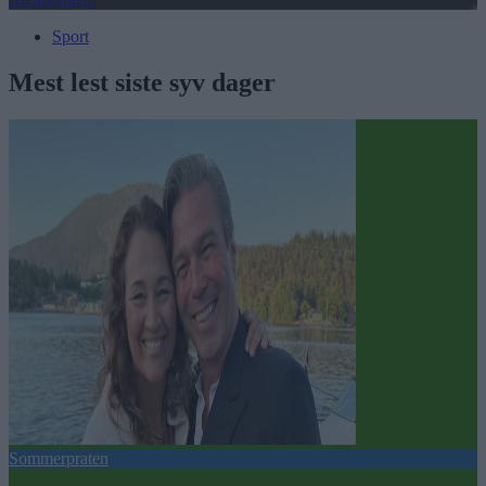
Sport
Mest lest siste syv dager
Sommerpraten