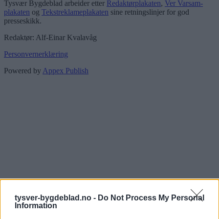
Tysvær Bygdeblad arbeider etter
Redaktørplakaten
,
Ver Varsam-
plakaten
og
Tekstreklameplakaten
sine retningslinjer for god
presseskikk.
Redaktør: Alf-Einar Kvalavåg
Personvernerklæring
Powered by
Appex Publish
tysver-bygdeblad.no -
Do Not Process My Personal
Information