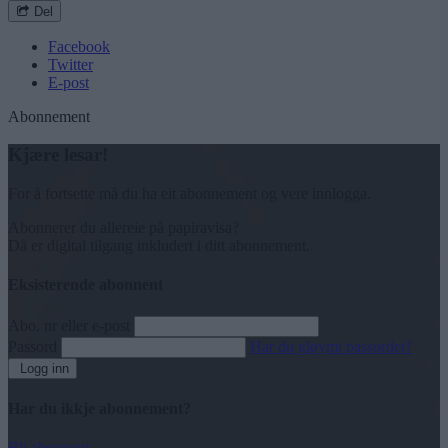
Del
Facebook
Twitter
E-post
Abonnement
Kjære lesar!
For å fortsette må du ha eit abonnement og vere innlogga.
Abonnerer du allereie på papiravisa?
Då er digital tilgang inkludert i ditt abonnement.
Eksisterende abonnent
Abo. nr eller e-post
Passord
Har du gløymt passordet?
Logg inn
Har du ikkje abonnement?
Bli abonnent