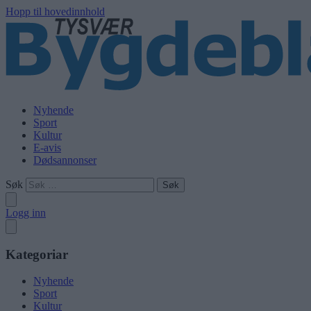
Hopp til hovedinnhold
Nyhende
Sport
Kultur
E-avis
Dødsannonser
Søk
Logg inn
Kategoriar
Nyhende
Sport
Kultur