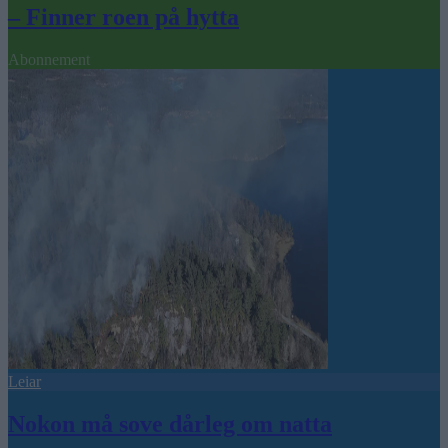
– Finner roen på hytta
Abonnement
Leiar
Nokon må sove dårleg om natta