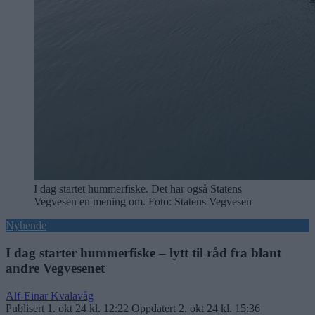
I dag startet hummerfiske. Det har også Statens
Vegvesen en mening om. Foto: Statens Vegvesen
Nyhende
I dag starter hummerfiske – lytt til råd fra blant
andre Vegvesenet
Alf-Einar Kvalavåg
Publisert
1. okt 24 kl. 12:22
Oppdatert
2. okt 24 kl. 15:36