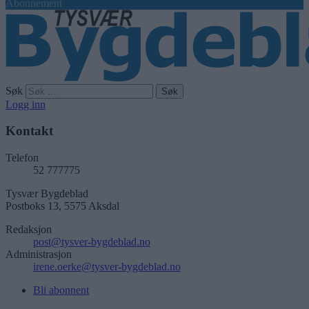
Abonnement
Søk
Logg inn
Kontakt
Telefon
52 777775
Tysvær Bygdeblad
Postboks 13, 5575 Aksdal
Redaksjon
post@tysver-bygdeblad.no
Administrasjon
irene.oerke@tysver-bygdeblad.no
Bli abonnent