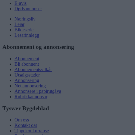
E-avis
Dødsannonser
Næringsliv
Leiar
Bildeserie
Lesarinnlegg
Abonnement og annonsering
Abonnement
Bli abonnent
Abonnementsvilkår
Utsalgsstader
Annonsering
Nettannonsering
Annonsere i papirutgåva
Rubrikkannonsar
Tysvær Bygdeblad
Om oss
Kontakt oss
Tippekonkurranse