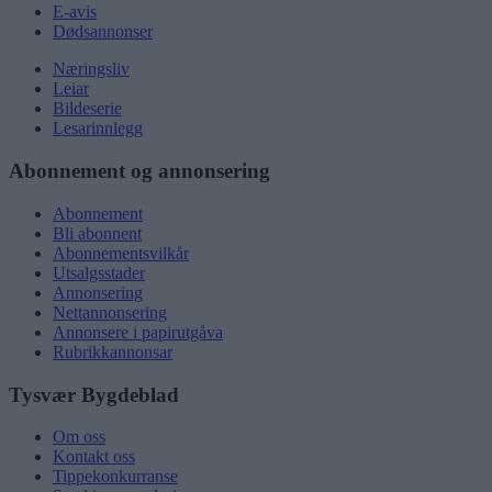
E-avis
Dødsannonser
Næringsliv
Leiar
Bildeserie
Lesarinnlegg
Abonnement og annonsering
Abonnement
Bli abonnent
Abonnementsvilkår
Utsalgsstader
Annonsering
Nettannonsering
Annonsere i papirutgåva
Rubrikkannonsar
Tysvær Bygdeblad
Om oss
Kontakt oss
Tippekonkurranse