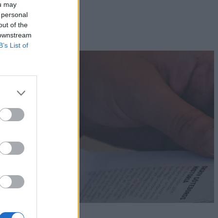
ou may
 personal
out of the
 downstream
B’s List of