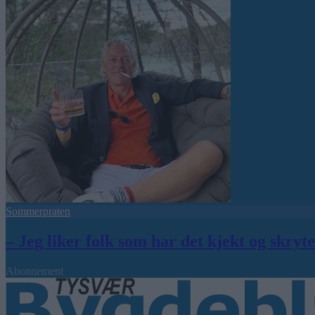
Sommerpraten
– Jeg liker folk som har det kjekt og skryt
Abonnement