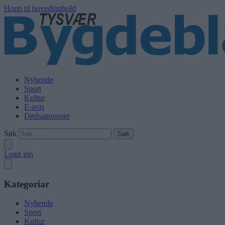
Hopp til hovedinnhold
Nyhende
Sport
Kultur
E-avis
Dødsannonser
Søk
Logg inn
Kategoriar
Nyhende
Sport
Kultur