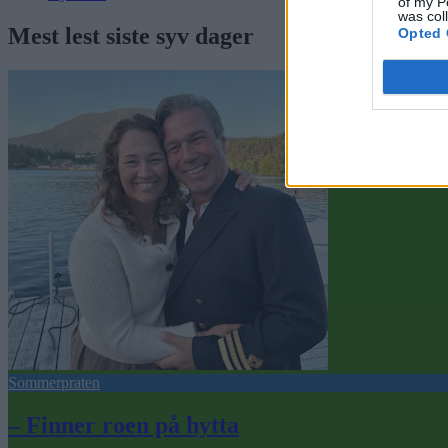
of my P
was col
Mest lest siste syv dager
Opted 
Sommerpraten
– Finner roen på hytta