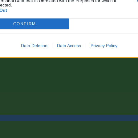
ersonal Data that Is Unrelated with the Purposes for which it
lected.
Out
CONFIRM
Data Deletion
Data Access
Privacy Policy