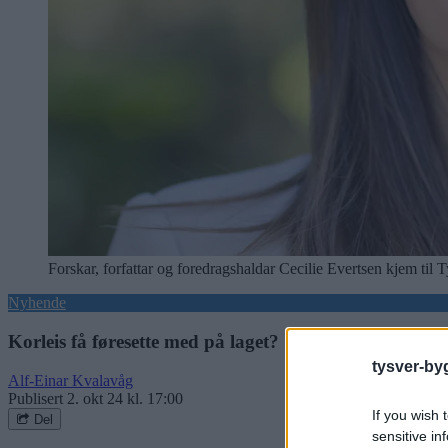
Forskar, forfattar og foredragshaldar Cecilie Evertsen kjem til 
Nyhende
Korleis få føresette med på laget?
tysver-by
Alf-Einar Kvalavåg
Publisert
2. okt 24 kl. 17:00
If you wish 
Del
sensitive in