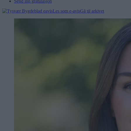
Send inn gratulasjon
Les som e-avis
Gå til arkivet