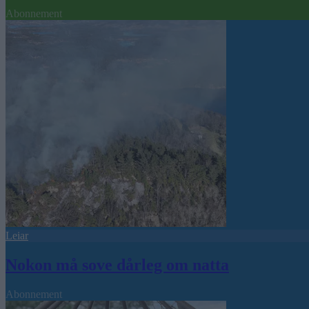
Abonnement
Leiar
Nokon må sove dårleg om natta
Abonnement