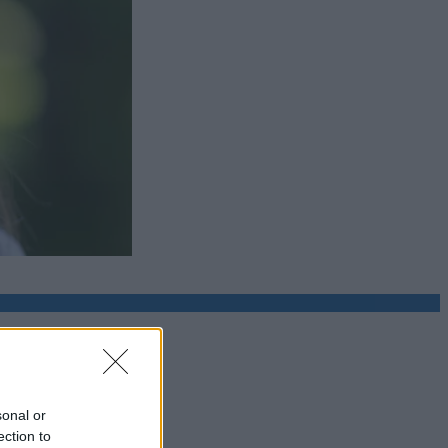
sonal or
ection to