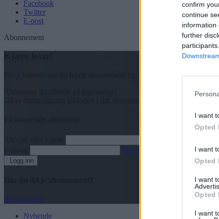
Facebook
confirm you
Twitter
continue se
E-post
information 
further disc
Abonnement
participants
Kjære lesar!
Downstream 
For å fortsette må du ha eit abonnement og vere innlogga.
Abonnerer du allereie på papiravisa?
Persona
Då er digital tilgang inkludert i ditt abonnement.
I want t
Eksisterende abonnent
Opted 
Abo. nr eller e-post
I want t
Passord
Har du gløymt passordet?
Logg inn
Opted 
I want 
Har du ikkje abonnement?
Advertis
Opted 
Bli abonnent
I want t
Nyhende