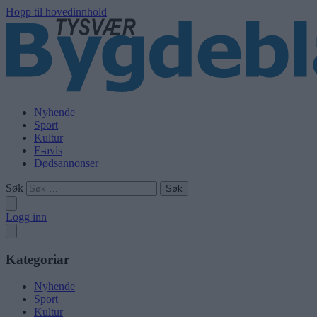
Hopp til hovedinnhold
Nyhende
Sport
Kultur
E-avis
Dødsannonser
Søk
Logg inn
Kategoriar
Nyhende
Sport
Kultur