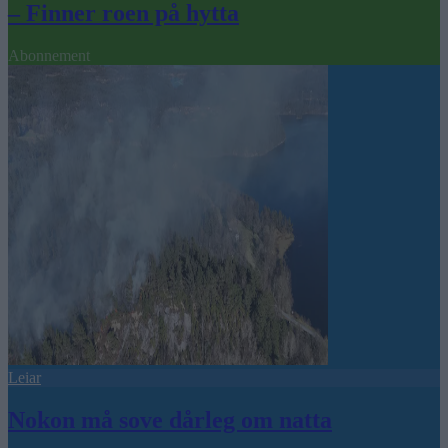
– Finner roen på hytta
Abonnement
Leiar
Nokon må sove dårleg om natta