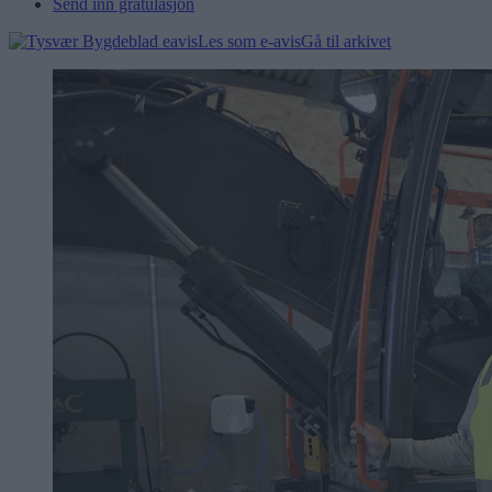
Send inn gratulasjon
Les som e-avis
Gå til arkivet