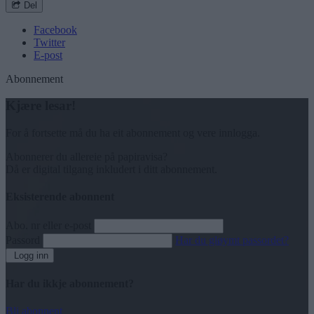
Del
Facebook
Twitter
E-post
Abonnement
Kjære lesar!
For å fortsette må du ha eit abonnement og vere innlogga.
Abonnerer du allereie på papiravisa?
Då er digital tilgang inkludert i ditt abonnement.
Eksisterende abonnent
Abo. nr eller e-post
Passord
Har du gløymt passordet?
Logg inn
Har du ikkje abonnement?
Bli abonnent