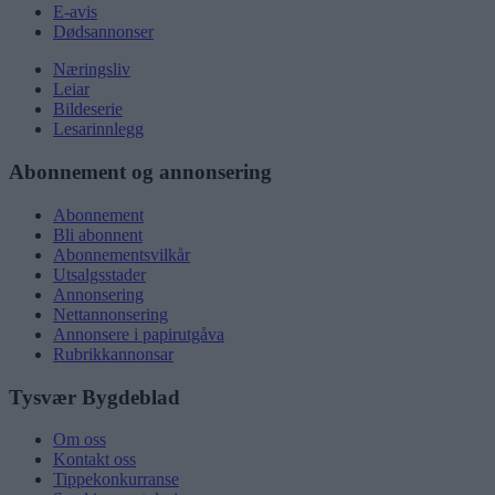
E-avis
Dødsannonser
Næringsliv
Leiar
Bildeserie
Lesarinnlegg
Abonnement og annonsering
Abonnement
Bli abonnent
Abonnementsvilkår
Utsalgsstader
Annonsering
Nettannonsering
Annonsere i papirutgåva
Rubrikkannonsar
Tysvær Bygdeblad
Om oss
Kontakt oss
Tippekonkurranse