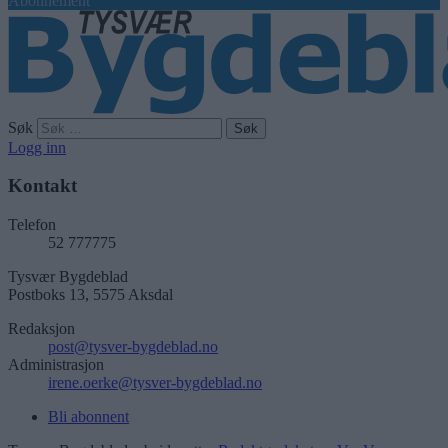
Abonnement
Søk
Logg inn
Kontakt
Telefon
52 777775
Tysvær Bygdeblad
Postboks 13, 5575 Aksdal
Redaksjon
post@tysver-bygdeblad.no
Administrasjon
irene.oerke@tysver-bygdeblad.no
Bli abonnent