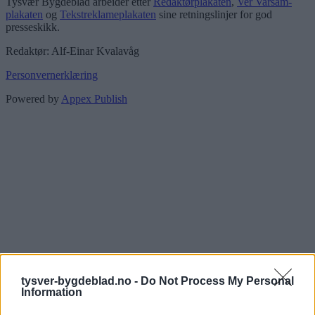
Tysvær Bygdeblad arbeider etter
Redaktørplakaten
,
Ver Varsam-
plakaten
og
Tekstreklameplakaten
sine retningslinjer for god
presseskikk.
Redaktør: Alf-Einar Kvalavåg
Personvernerklæring
Powered by
Appex Publish
tysver-bygdeblad.no -
Do Not Process My Personal
Information