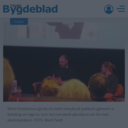
Kultur
Mímir Kristjánsson gjorde eit sterkt inntrykk på publikum gjennom si
forteljing om eige liv, som har vore sterkt påverka av ein far med
alkoholproblem.
FOTO: Marit Tvedt