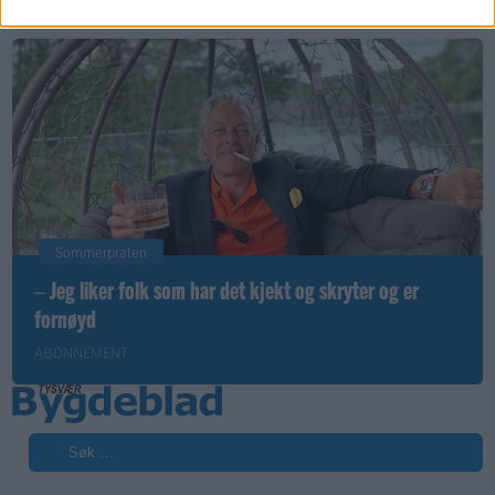
Sommerpraten
– Jeg liker folk som har det kjekt og skryter og er
fornøyd
ABONNEMENT
Søk