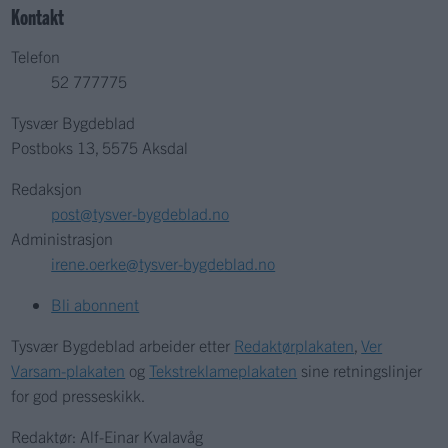
Kontakt
Telefon
52 777775
Tysvær Bygdeblad
Postboks 13, 5575 Aksdal
Redaksjon
post@tysver-bygdeblad.no
Administrasjon
irene.oerke@tysver-bygdeblad.no
Bli abonnent
Tysvær Bygdeblad arbeider etter
Redaktørplakaten
,
Ver
Varsam-plakaten
og
Tekstreklameplakaten
sine retningslinjer
for god presseskikk.
Redaktør: Alf-Einar Kvalavåg