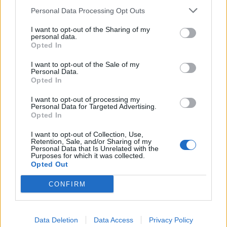
Personal Data Processing Opt Outs
I want to opt-out of the Sharing of my
personal data.
Sommerpraten
Opted In
– Finner roen på hytta
I want to opt-out of the Sale of my
Personal Data.
ABONNEMENT
Opted In
I want to opt-out of processing my
Personal Data for Targeted Advertising.
Opted In
I want to opt-out of Collection, Use,
Retention, Sale, and/or Sharing of my
Personal Data that Is Unrelated with the
Purposes for which it was collected.
Opted Out
CONFIRM
Leiar
Nokon må sove dårleg om natta
Data Deletion
Data Access
Privacy Policy
ABONNEMENT