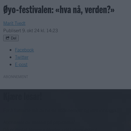
Øyo-festivalen: «hva nå, verden?»
Marit Tvedt
Publisert
9. okt 24 kl. 14:23
Del
Facebook
Twitter
E-post
ABONNEMENT
Kjære lesar!
For å fortsette må du ha eit abonnement og vere innlogga.
Abonnerer du allereie på papiravisa?
Då er digital tilgang inkludert i ditt abonnement.