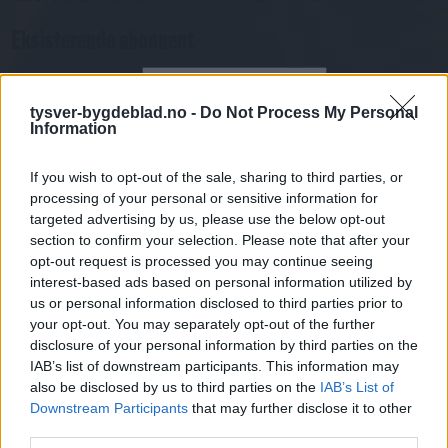
Eksisterende abonnent
Abo. nr eller e-post
Passord
Har du gløymt passordet?
tysver-bygdeblad.no -
Do Not Process My Personal
Logg inn
Information
Har du ikkje abonnement?
If you wish to opt-out of the sale, sharing to third parties, or
processing of your personal or sensitive information for
Bli abonnent
targeted advertising by us, please use the below opt-out
section to confirm your selection. Please note that after your
Nyhende
opt-out request is processed you may continue seeing
interest-based ads based on personal information utilized by
Mest lest siste syv dager
us or personal information disclosed to third parties prior to
your opt-out. You may separately opt-out of the further
disclosure of your personal information by third parties on the
IAB’s list of downstream participants. This information may
also be disclosed by us to third parties on the
IAB’s List of
Downstream Participants
that may further disclose it to other
third parties.