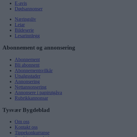
E-avis
Dødsannonser
Næringsliv
Leiar
Bildeserie
Lesarinnlegg
Abonnement og annonsering
Abonnement
Bli abonnent
Abonnementsvilkår
Utsalgsstader
Annonsering
Nettannonsering
Annonsere i papirutgåva
Rubrikkannonsar
Tysvær Bygdeblad
Om oss
Kontakt oss
Tippekonkurranse