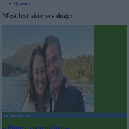
Nyhende
Mest lest siste syv dager
Sommerpraten
– Finner roen på hytta