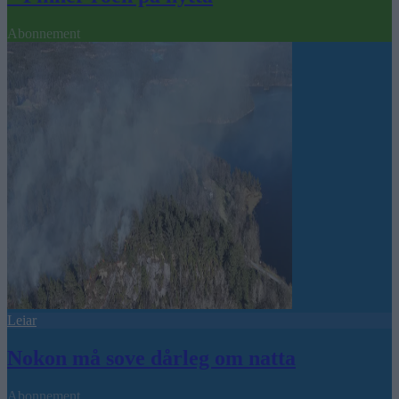
Abonnement
Leiar
Nokon må sove dårleg om natta
Abonnement