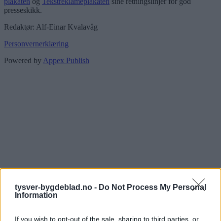
plakaten
og
Tekstreklameplakaten
sine retningslinjer for god
presseskikk.
Redaktør: Alf-Einar Kvalavåg
Personvernerklæring
Powered by
Appex Publish
tysver-bygdeblad.no -
Do Not Process My Personal
Information
If you wish to opt-out of the sale, sharing to third parties, or