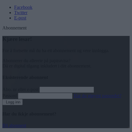
Facebook
Twitter
E-post
Abonnement
Kjære lesar!
For å fortsette må du ha eit abonnement og vere innlogga.
Abonnerer du allereie på papiravisa?
Då er digital tilgang inkludert i ditt abonnement.
Eksisterende abonnent
Abo. nr eller e-post
Passord
Har du gløymt passordet?
Logg inn
Har du ikkje abonnement?
Bli abonnent