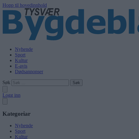
Hopp til hovedinnhold
Nyhende
Sport
Kultur
E-avis
Dødsannonser
Søk
Logg inn
Kategoriar
Nyhende
Sport
Kultur