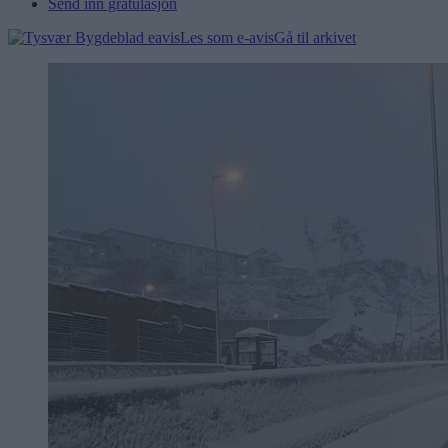
Send inn gratulasjon
Les som e-avis
Gå til arkivet