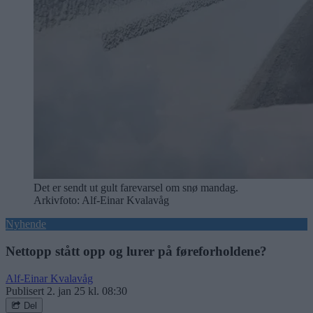
Det er sendt ut gult farevarsel om snø mandag.
Arkivfoto: Alf-Einar Kvalavåg
Nyhende
Nettopp stått opp og lurer på føreforholdene?
Alf-Einar Kvalavåg
Publisert
2. jan 25 kl. 08:30
Del