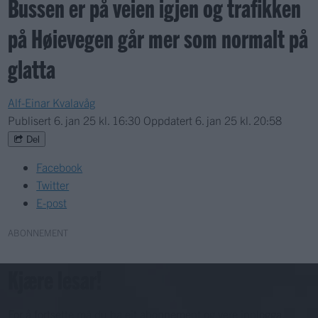
Bussen er på veien igjen og trafikken
på Høievegen går mer som normalt på
glatta
Alf-Einar Kvalavåg
Publisert
6. jan 25 kl. 16:30
Oppdatert
6. jan 25 kl. 20:58
Del
Facebook
Twitter
E-post
ABONNEMENT
Kjære lesar!
For å fortsette må du ha eit abonnement og vere innlogga.