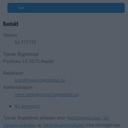
Søk
Kontakt
Telefon
52 777775
Tysvær Bygdeblad
Postboks 13, 5575 Aksdal
Redaksjon
post@tysver-bygdeblad.no
Administrasjon
irene.oerke@tysver-bygdeblad.no
Bli abonnent
Tysvær Bygdeblad arbeider etter
Redaktørplakaten
,
Ver
Varsam-plakaten
og
Tekstreklameplakaten
sine retningslinjer