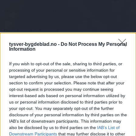
Abonnerer du allereie på papiravisa?
Då er digital tilgang inkludert i ditt abonnement.
Eksisterende abonnent
Abo. nr eller e-post
tysver-bygdeblad.no -
Do Not Process My Personal
Information
Passord
Har du gløymt passordet?
Logg inn
If you wish to opt-out of the sale, sharing to third parties, or
Har du ikkje abonnement?
processing of your personal or sensitive information for
targeted advertising by us, please use the below opt-out
Bli abonnent
section to confirm your selection. Please note that after your
opt-out request is processed you may continue seeing
Nyhende
interest-based ads based on personal information utilized by
us or personal information disclosed to third parties prior to
your opt-out. You may separately opt-out of the further
Mest lest siste syv dager
disclosure of your personal information by third parties on the
IAB’s list of downstream participants. This information may
also be disclosed by us to third parties on the
IAB’s List of
Downstream Participants
that may further disclose it to other