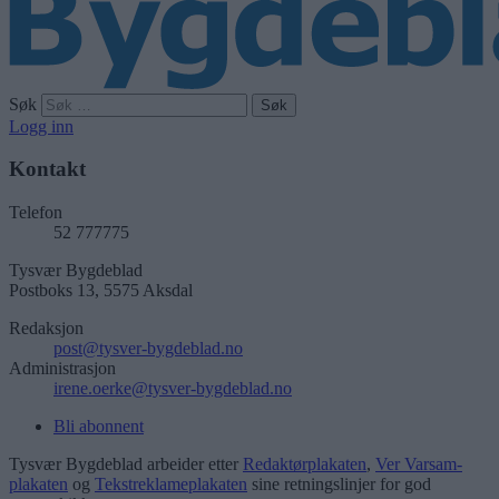
Søk
Logg inn
Kontakt
Telefon
52 777775
Tysvær Bygdeblad
Postboks 13, 5575 Aksdal
Redaksjon
post@tysver-bygdeblad.no
Administrasjon
irene.oerke@tysver-bygdeblad.no
Bli abonnent
Tysvær Bygdeblad arbeider etter
Redaktørplakaten
,
Ver Varsam-
plakaten
og
Tekstreklameplakaten
sine retningslinjer for god