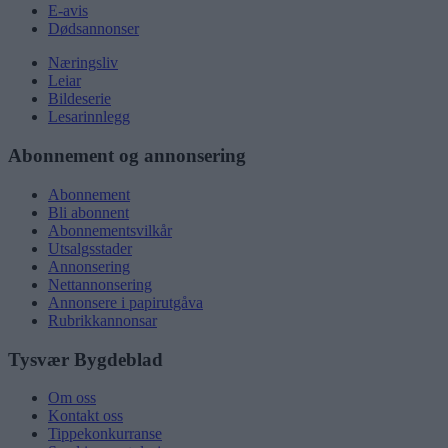
E-avis
Dødsannonser
Næringsliv
Leiar
Bildeserie
Lesarinnlegg
Abonnement og annonsering
Abonnement
Bli abonnent
Abonnementsvilkår
Utsalgsstader
Annonsering
Nettannonsering
Annonsere i papirutgåva
Rubrikkannonsar
Tysvær Bygdeblad
Om oss
Kontakt oss
Tippekonkurranse