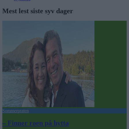
Mest lest siste syv dager
Sommerpraten
– Finner roen på hytta