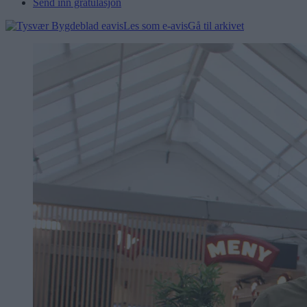
Send inn gratulasjon
Les som e-avis
Gå til arkivet