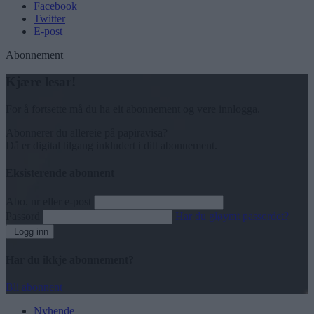
Facebook
Twitter
E-post
Abonnement
Kjære lesar!
For å fortsette må du ha eit abonnement og vere innlogga.
Abonnerer du allereie på papiravisa?
Då er digital tilgang inkludert i ditt abonnement.
Eksisterende abonnent
Abo. nr eller e-post
Passord
Har du gløymt passordet?
Logg inn
Har du ikkje abonnement?
Bli abonnent
Nyhende