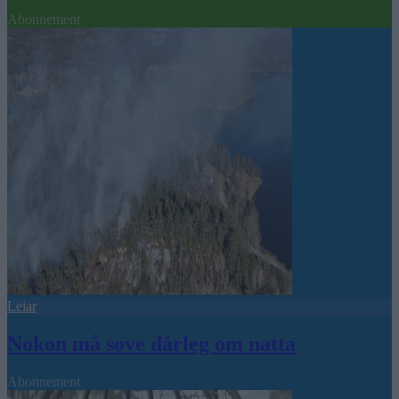
Abonnement
Leiar
Nokon må sove dårleg om natta
Abonnement