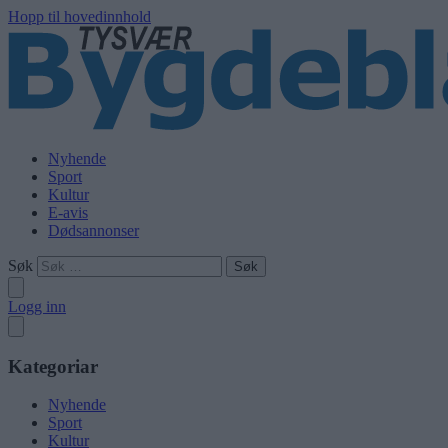
Hopp til hovedinnhold
Nyhende
Sport
Kultur
E-avis
Dødsannonser
Søk
Logg inn
Kategoriar
Nyhende
Sport
Kultur