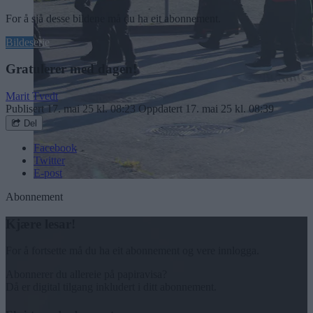
For å sjå desse bildene må du ha eit abonnement.
Bildeserie
Gratulerer med dagen!
Marit Tvedt
Publisert
17. mai 25 kl. 08:23
Oppdatert
17. mai 25 kl. 08:39
Del
Facebook
Twitter
E-post
Abonnement
Kjære lesar!
For å fortsette må du ha eit abonnement og vere innlogga.
Abonnerer du allereie på papiravisa?
Då er digital tilgang inkludert i ditt abonnement.