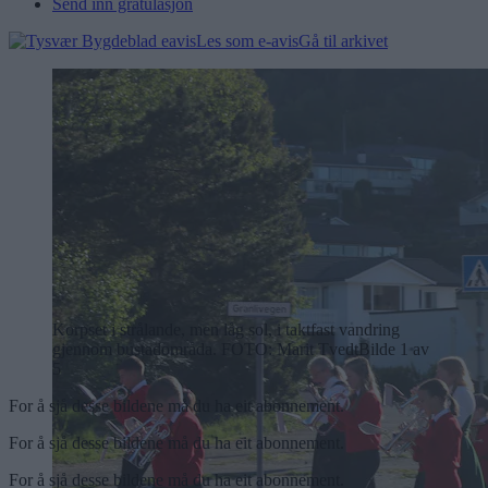
Send inn gratulasjon
Les som e-avis
Gå til arkivet
Korpset i strålande, men låg sol, i taktfast vandring
gjennom bustadområda.
FOTO: Marit Tvedt
Bilde 1 av
5
For å sjå desse bildene må du ha eit abonnement.
For å sjå desse bildene må du ha eit abonnement.
For å sjå desse bildene må du ha eit abonnement.