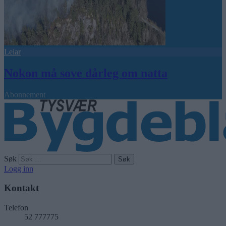
Leiar
Nokon må sove dårleg om natta
Abonnement
Søk
Logg inn
Kontakt
Telefon
52 777775