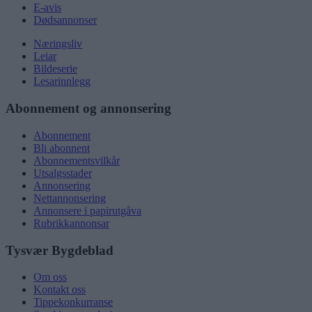
E-avis
Dødsannonser
Næringsliv
Leiar
Bildeserie
Lesarinnlegg
Abonnement og annonsering
Abonnement
Bli abonnent
Abonnementsvilkår
Utsalgsstader
Annonsering
Nettannonsering
Annonsere i papirutgåva
Rubrikkannonsar
Tysvær Bygdeblad
Om oss
Kontakt oss
Tippekonkurranse