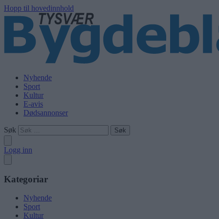
Hopp til hovedinnhold
Nyhende
Sport
Kultur
E-avis
Dødsannonser
Søk
Logg inn
Kategoriar
Nyhende
Sport
Kultur