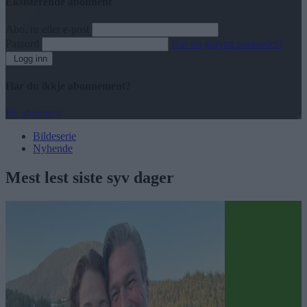
Eksisterende abonnent
Abo. nr eller e-post
Passord
Har du gløymt passordet?
Logg inn
Har du ikkje abonnement?
Bli abonnent
Bildeserie
Nyhende
Mest lest siste syv dager