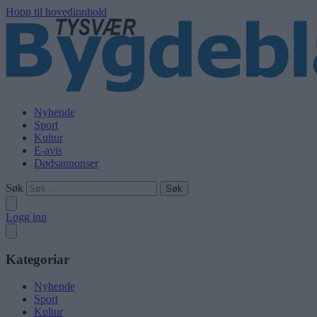
Hopp til hovedinnhold
Nyhende
Sport
Kultur
E-avis
Dødsannonser
Søk
Logg inn
Kategoriar
Nyhende
Sport
Kultur