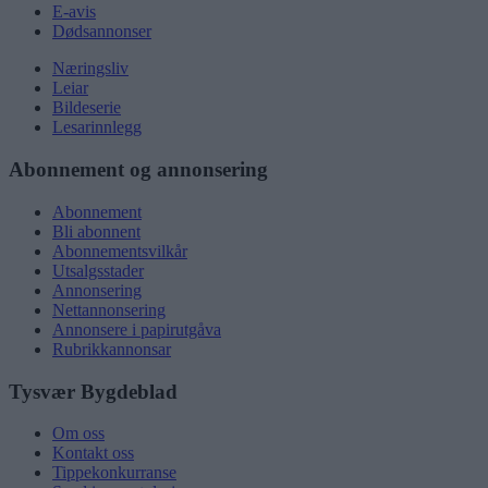
E-avis
Dødsannonser
Næringsliv
Leiar
Bildeserie
Lesarinnlegg
Abonnement og annonsering
Abonnement
Bli abonnent
Abonnementsvilkår
Utsalgsstader
Annonsering
Nettannonsering
Annonsere i papirutgåva
Rubrikkannonsar
Tysvær Bygdeblad
Om oss
Kontakt oss
Tippekonkurranse