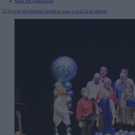
Send inn gratulasjon
Les som e-avis
Gå til arkivet