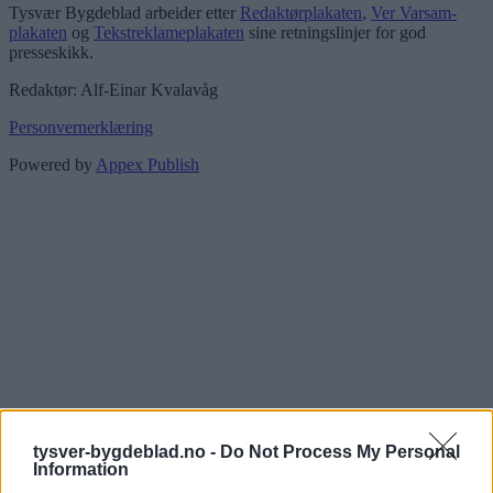
Tysvær Bygdeblad arbeider etter
Redaktørplakaten
,
Ver Varsam-
plakaten
og
Tekstreklameplakaten
sine retningslinjer for god
presseskikk.
Redaktør: Alf-Einar Kvalavåg
Personvernerklæring
Powered by
Appex Publish
tysver-bygdeblad.no -
Do Not Process My Personal
Information