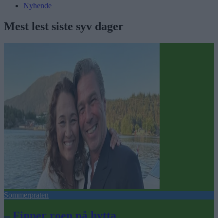
Nyhende
Mest lest siste syv dager
Sommerpraten
– Finner roen på hytta