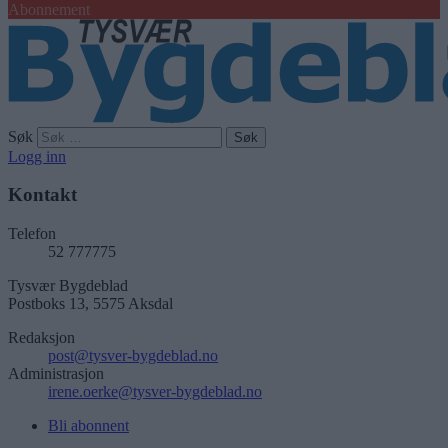
Abonnement
Søk
Logg inn
Kontakt
Telefon
52 777775
Tysvær Bygdeblad
Postboks 13, 5575 Aksdal
Redaksjon
post@tysver-bygdeblad.no
Administrasjon
irene.oerke@tysver-bygdeblad.no
Bli abonnent