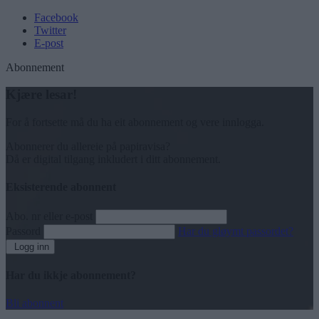
Facebook
Twitter
E-post
Abonnement
Kjære lesar!
For å fortsette må du ha eit abonnement og vere innlogga.
Abonnerer du allereie på papiravisa?
Då er digital tilgang inkludert i ditt abonnement.
Eksisterende abonnent
Abo. nr eller e-post
Passord
Har du gløymt passordet?
Logg inn
Har du ikkje abonnement?
Bli abonnent