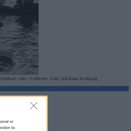
«Brattkort» eller «Våttkort». Foto: Alf-Einar Kvalavåg
sonal or
ection to