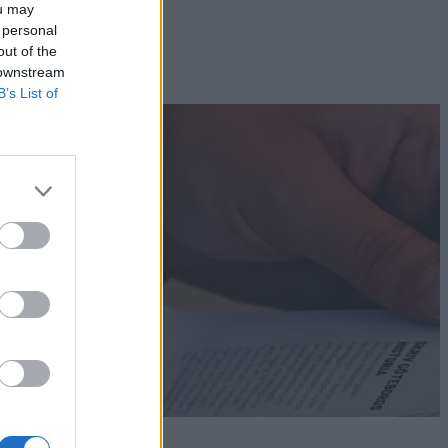
ou may
 personal
out of the
 downstream
B’s List of