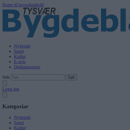
Hopp til hovedinnhold
Nyhende
Sport
Kultur
E-avis
Dødsannonser
Søk
Logg inn
Kategoriar
Nyhende
Sport
Kultur