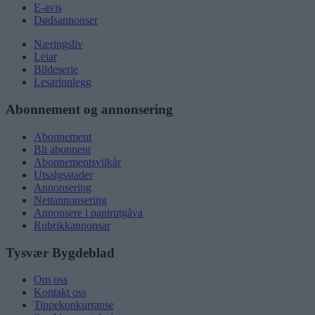
E-avis
Dødsannonser
Næringsliv
Leiar
Bildeserie
Lesarinnlegg
Abonnement og annonsering
Abonnement
Bli abonnent
Abonnementsvilkår
Utsalgsstader
Annonsering
Nettannonsering
Annonsere i papirutgåva
Rubrikkannonsar
Tysvær Bygdeblad
Om oss
Kontakt oss
Tippekonkurranse