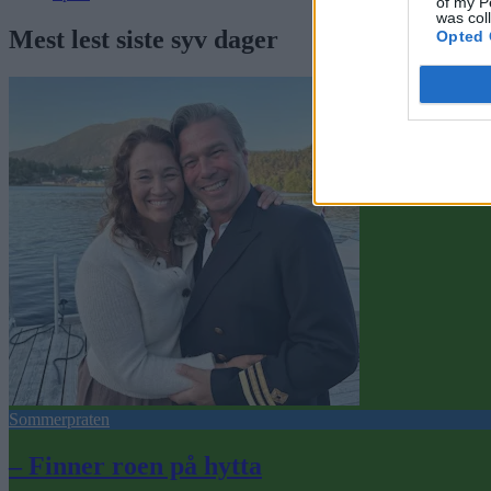
of my P
was col
Mest lest siste syv dager
Opted 
Sommerpraten
– Finner roen på hytta