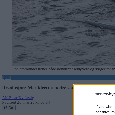
Padleforbundet trener både konkurranseutøvere og sørger for try
Sport
Resolusjon: Mer idrett = bedre samfunn
tysver-by
Alf-Einar Kvalavåg
Publisert
26. mai 25 kl. 08:54
If you wish 
Del
sensitive in