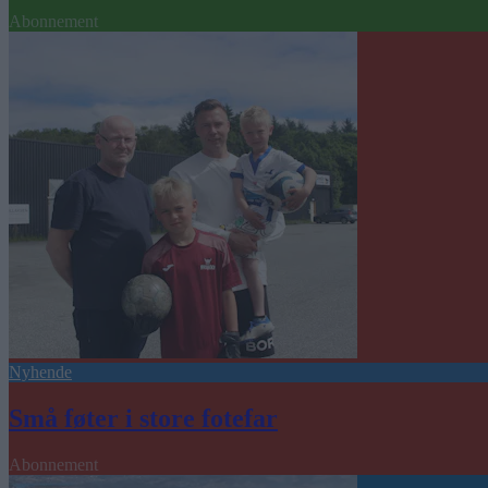
Abonnement
Nyhende
Små føter i store fotefar
Abonnement