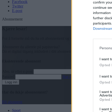
Facebook
confirm you
Twitter
continue se
E-post
information 
further disc
Abonnement
participants
Kjære lesar!
Downstream 
For å fortsette må du ha eit abonnement og vere innlogga.
Abonnerer du allereie på papiravisa?
Persona
Då er digital tilgang inkludert i ditt abonnement.
I want t
Eksisterende abonnent
Opted 
Abo. nr eller e-post
I want t
Passord
Har du gløymt passordet?
Logg inn
Opted 
I want 
Har du ikkje abonnement?
Advertis
Opted 
Bli abonnent
I want t
Sport