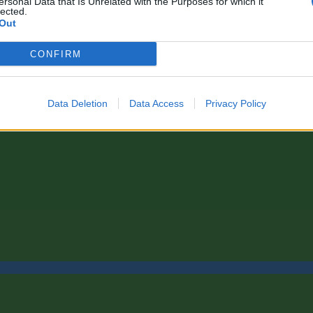
ersonal Data that Is Unrelated with the Purposes for which it
lected.
Out
CONFIRM
Data Deletion
Data Access
Privacy Policy