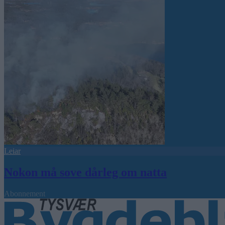
Leiar
Nokon må sove dårleg om natta
Abonnement