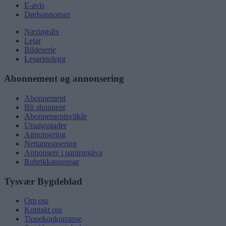
E-avis
Dødsannonser
Næringsliv
Leiar
Bildeserie
Lesarinnlegg
Abonnement og annonsering
Abonnement
Bli abonnent
Abonnementsvilkår
Utsalgsstader
Annonsering
Nettannonsering
Annonsere i papirutgåva
Rubrikkannonsar
Tysvær Bygdeblad
Om oss
Kontakt oss
Tippekonkurranse