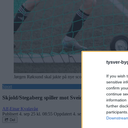
tysver-by
If you wish 
Jørgen Røksund skal jakte på nye scoringer mot Sveio, fredag.
sensitive in
Sport
confirm you
continue se
Skjold/Stegaberg spiller mot Sveio fredag (i morgen)
information 
further disc
Alf-Einar Kvalavåg
participants
Publisert
4. sep 25 kl. 08:55
Oppdatert
4. sep 25 kl. 09:08
Downstream 
Del