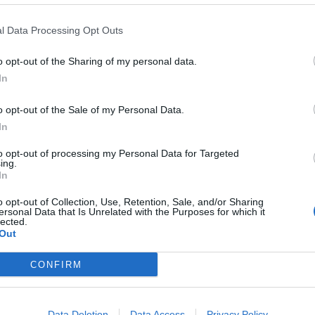
l Data Processing Opt Outs
nde var laget på et gammelt kampoppsett. Vi beklager dette og håper
o opt-out of the Sharing of my personal data.
In
o opt-out of the Sale of my Personal Data.
In
to opt-out of processing my Personal Data for Targeted
ing.
In
o opt-out of Collection, Use, Retention, Sale, and/or Sharing
ersonal Data that Is Unrelated with the Purposes for which it
lected.
Out
CONFIRM
Data Deletion
Data Access
Privacy Policy