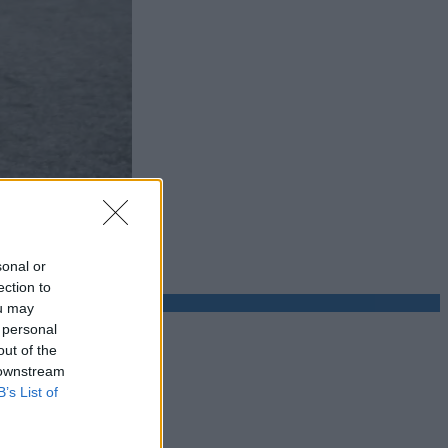
sonal or
ection to
ou may
 personal
out of the
 downstream
B’s List of