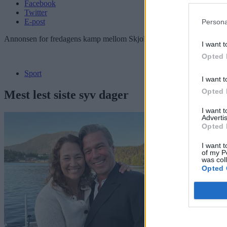
Facebook
Twitter
E-post
Persona
Annonsen for fredagens kamp mellom Skjold/Stegaberg og Sveio i Gri
I want t
Opted 
Sport
I want t
Opted 
Mest lest siste syv dager
I want 
Advertis
Opted 
I want t
of my P
was col
Opted 