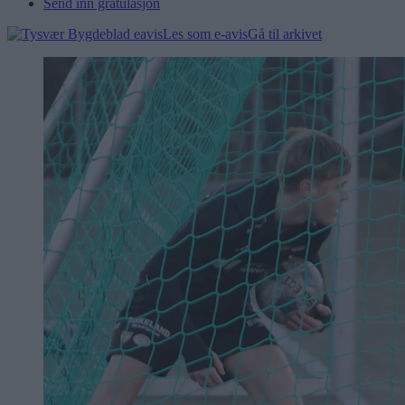
Send inn gratulasjon
Les som e-avis
Gå til arkivet