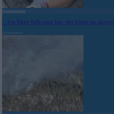
Sommerpraten
– Jeg liker folk som har det kjekt og skryt
Abonnement