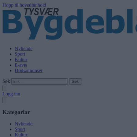
Hopp til hovedinnhold
Nyhende
Sport
Kultur
E-avis
Dødsannonser
Søk
Logg inn
Kategoriar
Nyhende
Sport
Kultur