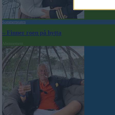
Sommerpraten
– Finner roen på hytta
Abonnement