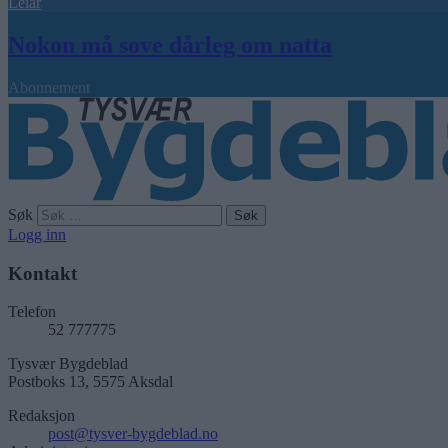
Leiar
Nokon må sove dårleg om natta
Abonnement
Søk
Logg inn
Kontakt
Telefon
52 777775
Tysvær Bygdeblad
Postboks 13, 5575 Aksdal
Redaksjon
post@tysver-bygdeblad.no