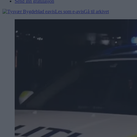
Send inn gratulasjon
Les som e-avis
Gå til arkivet