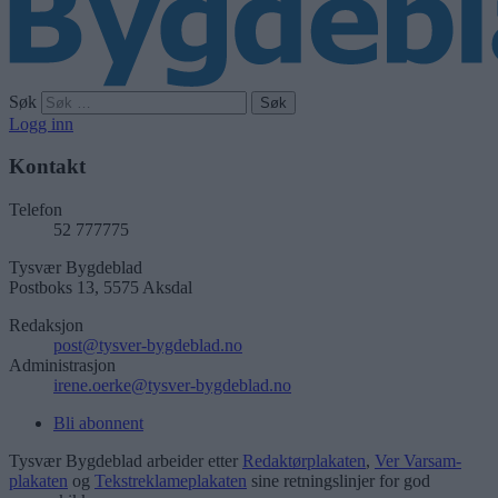
Søk
Logg inn
Kontakt
Telefon
52 777775
Tysvær Bygdeblad
Postboks 13, 5575 Aksdal
Redaksjon
post@tysver-bygdeblad.no
Administrasjon
irene.oerke@tysver-bygdeblad.no
Bli abonnent
Tysvær Bygdeblad arbeider etter
Redaktørplakaten
,
Ver Varsam-
plakaten
og
Tekstreklameplakaten
sine retningslinjer for god