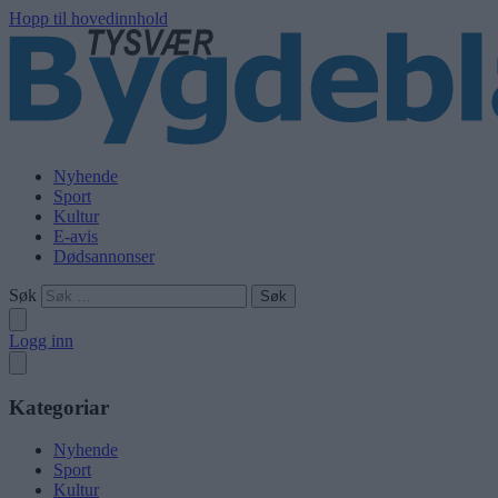
Hopp til hovedinnhold
Nyhende
Sport
Kultur
E-avis
Dødsannonser
Søk
Logg inn
Kategoriar
Nyhende
Sport
Kultur