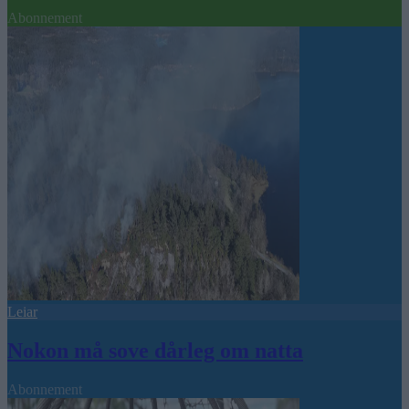
Abonnement
Leiar
Nokon må sove dårleg om natta
Abonnement