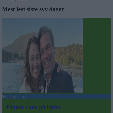
Mest lest siste syv dager
Sommerpraten
– Finner roen på hytta