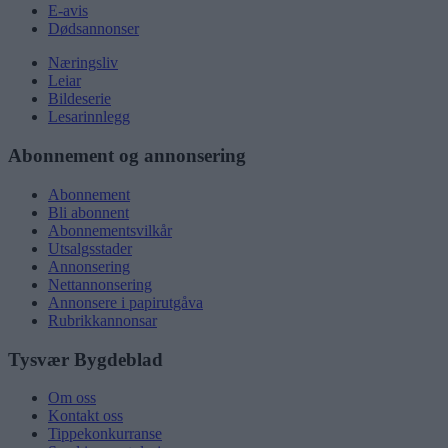
E-avis
Dødsannonser
Næringsliv
Leiar
Bildeserie
Lesarinnlegg
Abonnement og annonsering
Abonnement
Bli abonnent
Abonnementsvilkår
Utsalgsstader
Annonsering
Nettannonsering
Annonsere i papirutgåva
Rubrikkannonsar
Tysvær Bygdeblad
Om oss
Kontakt oss
Tippekonkurranse