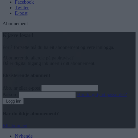
Facebook
Twitter
E-post
Abonnement
Kjære lesar!
For å fortsette må du ha eit abonnement og vere innlogga.
Abonnerer du allereie på papiravisa?
Då er digital tilgang inkludert i ditt abonnement.
Eksisterende abonnent
Abo. nr eller e-post
Passord
Har du gløymt passordet?
Logg inn
Har du ikkje abonnement?
Bli abonnent
Nyhende