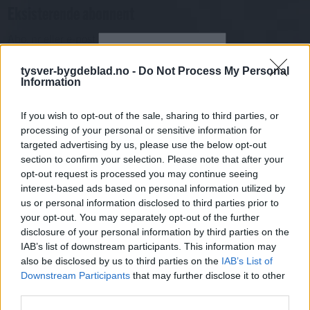
Eksisterende abonnent
Abo. nr eller e-post
Passord
Har du gløymt passordet?
tysver-bygdeblad.no -
Do Not Process My Personal
Logg inn
Information
Har du ikkje abonnement?
If you wish to opt-out of the sale, sharing to third parties, or
Bli abonnent
processing of your personal or sensitive information for
targeted advertising by us, please use the below opt-out
Nyhende
section to confirm your selection. Please note that after your
opt-out request is processed you may continue seeing
interest-based ads based on personal information utilized by
Mest lest siste syv dager
us or personal information disclosed to third parties prior to
your opt-out. You may separately opt-out of the further
disclosure of your personal information by third parties on the
IAB’s list of downstream participants. This information may
also be disclosed by us to third parties on the
IAB’s List of
Downstream Participants
that may further disclose it to other
third parties.