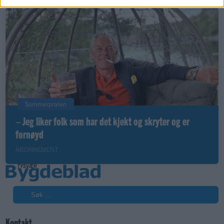
Sommerpraten
– Jeg liker folk som har det kjekt og skryter og er
fornøyd
ABONNEMENT
Søk
Kontakt