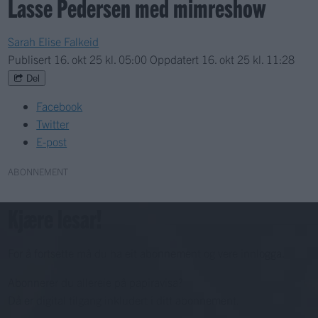
Lasse Pedersen med mimreshow
Sarah Elise Falkeid
Publisert
16. okt 25 kl. 05:00
Oppdatert
16. okt 25 kl. 11:28
Del
Facebook
Twitter
E-post
ABONNEMENT
Kjære lesar!
For å fortsette må du ha eit abonnement og vere innlogga.
Abonnerer du allereie på papiravisa?
Då er digital tilgang inkludert i ditt abonnement.