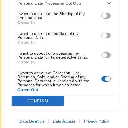
Personal Data Processing Opt Outs
I want to opt-out of the Sharing of my
Sommerpraten
personal data.
Opted In
– Finner roen på hytta
I want to opt-out of the Sale of my
ABONNEMENT
Personal Data.
Opted In
I want to opt-out of processing my
Personal Data for Targeted Advertising.
Opted In
I want to opt-out of Collection, Use,
Retention, Sale, and/or Sharing of my
Personal Data that Is Unrelated with the
Purposes for which it was collected.
Opted Out
CONFIRM
Leiar
Nokon må sove dårleg om natta
ABONNEMENT
Data Deletion
Data Access
Privacy Policy