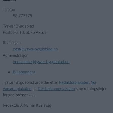
Telefon
52 777775
Tysvær Bygdeblad
Postboks 13, 5575 Aksdal
Redaksjon
post@tysver-bygdeblad.no
Administrasjon
irene.oerke@tysver-bygdeblad.no
Bli abonnent
Tysvær Bygdeblad arbeider etter
Redaktørplakaten
,
Ver
Varsam-plakaten
og
Tekstreklameplakaten
sine retningslinjer
for god presseskikk.
Redaktør: Alf-Einar Kvalavåg